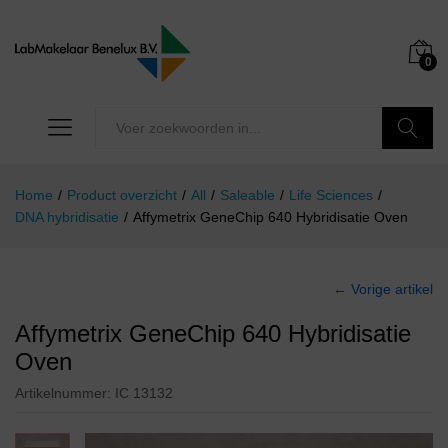
0
Zoeken
Home
/
Product overzicht
/
All
/
Saleable
/
Life Sciences
/
DNA hybridisatie
/
Affymetrix GeneChip 640 Hybridisatie Oven
← Vorige artikel
Affymetrix GeneChip 640 Hybridisatie
Oven
Artikelnummer:
IC 13132