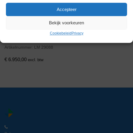
Accepteer
Bekijk voorkeuren
Leica ThermoBrite Elite S600
Cookiebeleid
Privacy
Geautomatiseerd Hybridisatie
Systeem
Artikelnummer:
LM 29088
€
6.950,00
excl. btw