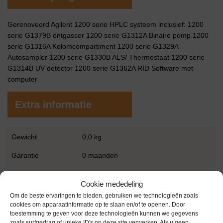
Gerenoveerd Agilent 1200 serie HPLC systeem inclusief: 1200
serie G1379B ontgasser 1200 serie G1312A Binaire pomp 1200
serie G1316A Kolomcompartiment 1200 serie G1329A
Autosampler 1200 serie G1330B ALS/ Thermostaat 1200 serie
G1314B UV detector 1200 serie G1362A RID Software met
computer
Extra informatie
Gewicht
0,0 kg
Garantie
0 maanden
Conditie
Zo goed als nieuw
Cookie mededeling
Bouwjaar
2019
Om de beste ervaringen te bieden, gebruiken we technologieën zoals
cookies om apparaatinformatie op te slaan en/of te openen. Door
Merk
Agilent
toestemming te geven voor deze technologieën kunnen we gegevens
zoals surfgedrag of unieke ID's op deze site verwerken. Als u geen