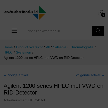
0
Zoeken
Home
/
Product overzicht
/
All
/
Saleable
/
Chromatografie
/
HPLC
/
Systemen
/
Agilent 1200 series HPLC met VWD en RID Detector
← Vorige artikel
volgende artikel →
Agilent 1200 series HPLC met VWD en
RID Detector
Artikelnummer:
EXT 24160