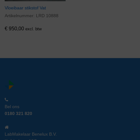
Vloeibaar stikstof Vat
Artikelnummer:
LRD 10888
€
950,00
excl. btw
Bel ons
0180 321 820
LabMakelaar Benelux B.V.