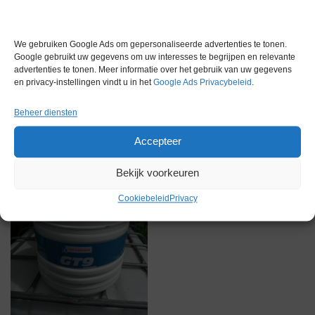
We gebruiken Google Ads om gepersonaliseerde advertenties te tonen.
Google gebruikt uw gegevens om uw interesses te begrijpen en relevante
advertenties te tonen. Meer informatie over het gebruik van uw gegevens
Gerelateerde producten
en privacy-instellingen vindt u in het
Google Ads Privacybeleid
.
Beheer diensten
Accepteer
Via bemiddeling
Bekijk voorkeuren
Cookiebeleid
Privacy