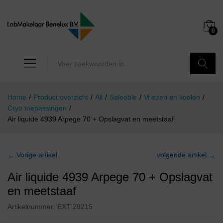
0
Zoeken
Home
/
Product overzicht
/
All
/
Saleable
/
Vriezen en koelen
/
Cryo toepassingen
/
Air liquide 4939 Arpege 70 + Opslagvat en meetstaaf
← Vorige artikel
volgende artikel →
Air liquide 4939 Arpege 70 + Opslagvat
en meetstaaf
Artikelnummer:
EXT 28215