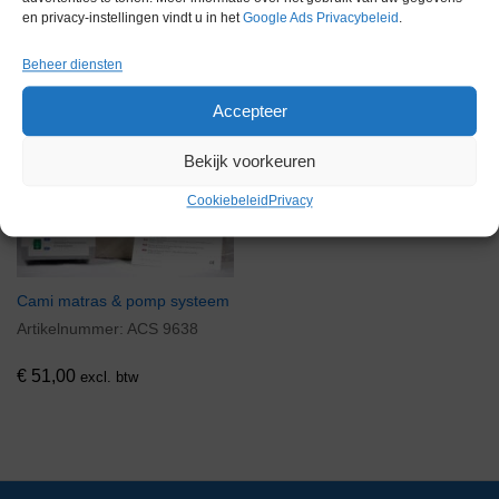
en privacy-instellingen vindt u in het
Google Ads Privacybeleid
.
Gerelateerde producten
Beheer diensten
Accepteer
Via bemiddeling
Bekijk voorkeuren
Cookiebeleid
Privacy
Cami matras & pomp systeem
Artikelnummer:
ACS 9638
€
51,00
excl. btw