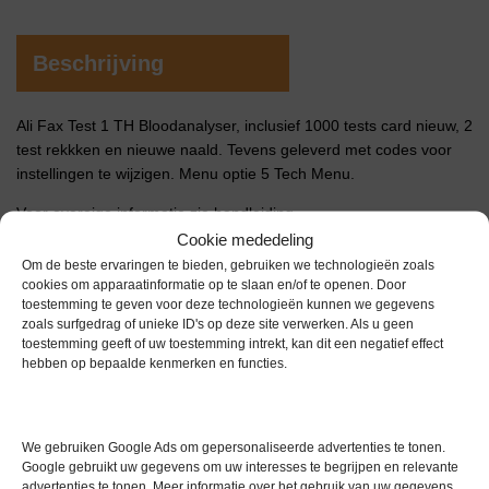
Beschrijving
Ali Fax Test 1 TH Bloodanalyser, inclusief 1000 tests card nieuw, 2
test rekkken en nieuwe naald. Tevens geleverd met codes voor
instellingen te wijzigen. Menu optie 5 Tech Menu.
Voor overeige informatie zie handleiding.
Cookie mededeling
Extra informatie
Om de beste ervaringen te bieden, gebruiken we technologieën zoals
cookies om apparaatinformatie op te slaan en/of te openen. Door
toestemming te geven voor deze technologieën kunnen we gegevens
zoals surfgedrag of unieke ID's op deze site verwerken. Als u geen
Gewicht
0,0 kg
toestemming geeft of uw toestemming intrekt, kan dit een negatief effect
hebben op bepaalde kenmerken en functies.
Conditie
Gebruikt
We gebruiken Google Ads om gepersonaliseerde advertenties te tonen.
Google gebruikt uw gegevens om uw interesses te begrijpen en relevante
advertenties te tonen. Meer informatie over het gebruik van uw gegevens