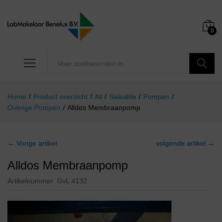
0
Zoeken
Home
/
Product overzicht
/
All
/
Saleable
/
Pompen
/
Overige Pompen
/
Alldos Membraanpomp
← Vorige artikel
volgende artikel →
Alldos Membraanpomp
Artikelnummer:
GvL 4132