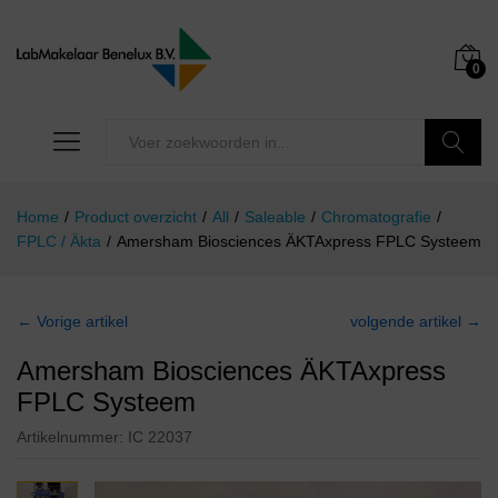
0
Zoeken
Home
/
Product overzicht
/
All
/
Saleable
/
Chromatografie
/
FPLC / Äkta
/
Amersham Biosciences ÄKTAxpress FPLC Systeem
← Vorige artikel
volgende artikel →
Amersham Biosciences ÄKTAxpress
FPLC Systeem
Artikelnummer:
IC 22037