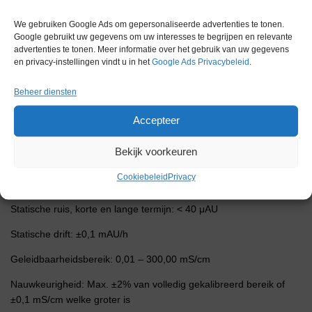
UV-monitor golflengten: 280 en 254 nm ingesteld door
We gebruiken Google Ads om gepersonaliseerde advertenties te tonen.
lamppositie en filter
Google gebruikt uw gegevens om uw interesses te begrijpen en relevante
advertenties te tonen. Meer informatie over het gebruik van uw gegevens
Optische weglengte: 2 nm
en privacy-instellingen vindt u in het
Google Ads Privacybeleid
.
Optisch celvolume: 2 µL
Beheer diensten
Volume detectorcel: 30 µL
Accepteer
Absorptiebereik: 0,01 – 5 AU
Bekijk voorkeuren
Bereik automatisch nul: -0,2 – 2,0 AU
Cookiebeleid
Privacy
Lineariteit, afwijking: < 3% tot 2 AU
Statische ruis, korte en lange termijn: < 40 μAU
Statische drift: ±0,1 mAU/h
Geleidbaarheidsbereik: 0,01 – 300,00 mS/cm
Nauwkeurigheid: Max. ±2% van volledig gekalibreerd bereik of
±0,1 mS/cm welke groter is