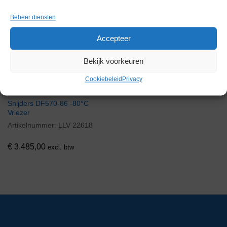
Gerelateerde producten
Beheer diensten
Accepteer
Via bemiddeling
Bekijk voorkeuren
Cookiebeleid
Privacy
Snijders DF570-86 -80°C
Vriezer
Artikelnummer:
LLV 22618
€
3.485,00
excl. btw