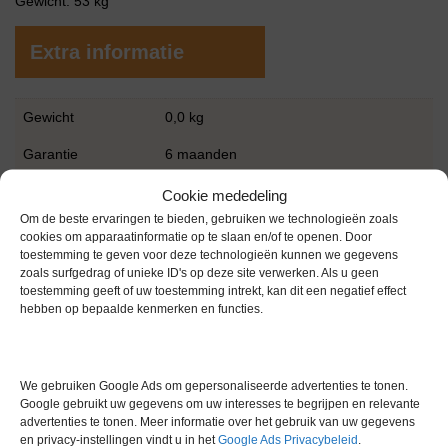
Gewicht: 53 kg
Extra informatie
Gewicht
0,0 kg
Garantie
6 maanden
Conditie
Gebruikt in goede conditie
Cookie mededeling
Om de beste ervaringen te bieden, gebruiken we technologieën zoals
Merk
Arctiko
cookies om apparaatinformatie op te slaan en/of te openen. Door
toestemming te geven voor deze technologieën kunnen we gegevens
Temperatuur
-30°C/-60°C
zoals surfgedrag of unieke ID's op deze site verwerken. Als u geen
toestemming geeft of uw toestemming intrekt, kan dit een negatief effect
Inhoud
71 L
hebben op bepaalde kenmerken en functies.
We gebruiken Google Ads om gepersonaliseerde advertenties te tonen.
Google gebruikt uw gegevens om uw interesses te begrijpen en relevante
advertenties te tonen. Meer informatie over het gebruik van uw gegevens
en privacy-instellingen vindt u in het
Google Ads Privacybeleid
.