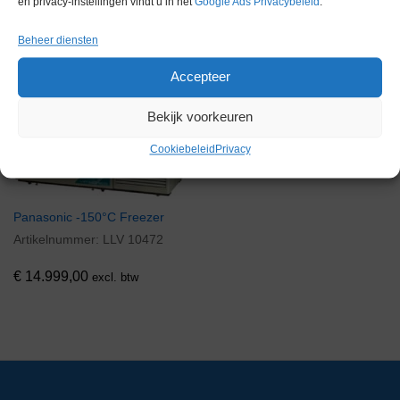
en privacy-instellingen vindt u in het
Google Ads Privacybeleid
.
Gerelateerde producten
Beheer diensten
Accepteer
Via bemiddeling
Bekijk voorkeuren
Cookiebeleid
Privacy
Panasonic -150°C Freezer
Artikelnummer:
LLV 10472
€
14.999,00
excl. btw