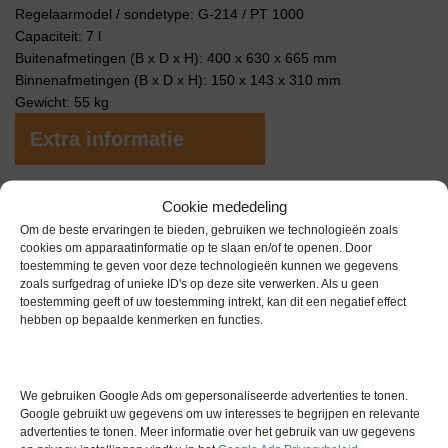
Regelaarmodel / sondetype: G-214 / PT 1000
Capaciteit: 7 l
Buitenafmetingen (B x D x H): 400 x 630 x 665 mm
Binnenafmetingen (B x D x H): 150 x 143 x 310 mm
Gewicht: 55 kg
Extra informatie
Gewicht
0,0 kg
Cookie mededeling
Om de beste ervaringen te bieden, gebruiken we technologieën zoals
Merk
Arctiko
cookies om apparaatinformatie op te slaan en/of te openen. Door
toestemming te geven voor deze technologieën kunnen we gegevens
Garantie
6 maanden
zoals surfgedrag of unieke ID's op deze site verwerken. Als u geen
toestemming geeft of uw toestemming intrekt, kan dit een negatief effect
Conditie
Gebruikt in goede conditie
hebben op bepaalde kenmerken en functies.
We gebruiken Google Ads om gepersonaliseerde advertenties te tonen.
Google gebruikt uw gegevens om uw interesses te begrijpen en relevante
advertenties te tonen. Meer informatie over het gebruik van uw gegevens