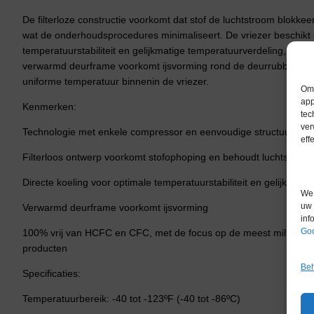
De filterloze constructie voorkomt dat stof de luchtstroom blokk
wat de onderhoudsprocedures minimaliseert. De vriezer beschikt o
temperatuurstabiliteit en gelijkmatige temperatuurverdeling, zelf
verwarmd deurframe voorkomt ijsvorming rond de deurrubbers en 
uniforme temperatuur binnenin de vriezer.
Om 
app
Kenmerken:
tec
ver
Technologie met enkele compressor en eenvoudige structuur
eff
Filterloos ontwerp voorkomt stofophoping en behoudt luchtstroom
Directe koeling voor optimale temperatuurstabiliteit en gelijkmatig
We 
uw 
Verwarmd deurframe voorkomt ijsvorming
inf
Goo
100% vrij van HCFC en CFC, met de focus op de meest milieuvrie
producten
Beh
Specificaties:
Temperatuurbereik: -40 tot -123ºF (-40 tot -86ºC)