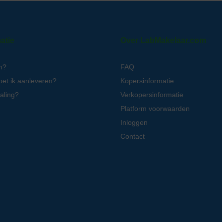
atie
Over LabMakelaar.com
n?
FAQ
oet ik aanleveren?
Kopersinformatie
aling?
Verkopersinformatie
Platform voorwaarden
Inloggen
Contact