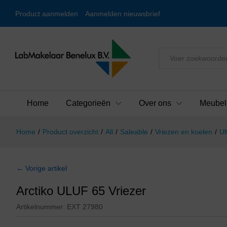
Product aanmelden
Aanmelden nieuwsbrief
Alles
Home
Categorieën
Over ons
Meubel
Home
/
Product overzicht
/
All
/
Saleable
/
Vriezen en koelen
/
Ul
← Vorige artikel
Arctiko ULUF 65 Vriezer
Artikelnummer:
EXT 27980