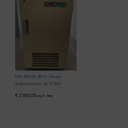
DW -86L58 -80°C Vriezer
Artikelnummer:
AV 17483
€
3.800,00
excl. btw