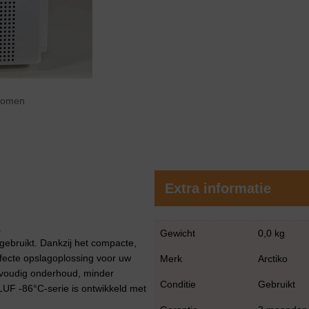
zoomen
Extra informatie
.
Gewicht
0,0 kg
ebruikt. Dankzij het compacte,
rfecte opslagoplossing voor uw
Merk
Arctiko
nvoudig onderhoud, minder
Conditie
Gebruikt
LUF -86°C-serie is ontwikkeld met