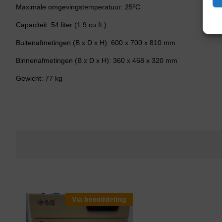
Maximale omgevingstemperatuur: 25ºC
Capaciteit: 54 liter (1,9 cu.ft.)
Buitenafmetingen (B x D x H): 600 x 700 x 810 mm
Binnenafmetingen (B x D x H): 360 x 468 x 320 mm
Gewicht: 77 kg
Via bemiddeling