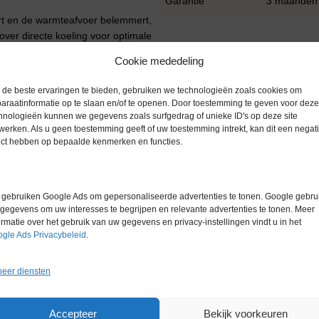
Garantie
3 maanden
eert en de warmteafvoer belemmert,
ver directe koeling voor optimale
s bij meerdere deuropeningen. Een
Cookie mededeling
zorgt voor een stabiele en
de beste ervaringen te bieden, gebruiken we technologieën zoals cookies om
araatinformatie op te slaan en/of te openen. Door toestemming te geven voor deze
hnologieën kunnen we gegevens zoals surfgedrag of unieke ID's op deze site
werken. Als u geen toestemming geeft of uw toestemming intrekt, kan dit een negati
ect hebben op bepaalde kenmerken en functies.
heid
gebruiken Google Ads om gepersonaliseerde advertenties te tonen. Google gebrui
gegevens om uw interesses te begrijpen en relevante advertenties te tonen. Meer
ormatie over het gebruik van uw gegevens en privacy-instellingen vindt u in het
gle Ads Privacybeleid
.
ndelijke oplossingen in onze
eer diensten
Accepteer
Bekijk voorkeuren