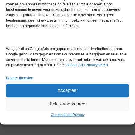
cookies om apparaatinformatie op te slaan en/of te openen. Door
toestemming te geven voor deze technologieën kunnen we gegevens
Extra informatie
zoals surfgedrag of unieke ID's op deze site verwerken. Als u geen
toestemming geeft of uw toestemming intrekt, kan dit een negatief effect
hebben op bepaalde kenmerken en functies.
Gewicht
12,0 kg
Merk
Overige merken
We gebruiken Google Ads om gepersonaliseerde advertenties te tonen.
Google gebruikt uw gegevens om uw interesses te begrijpen en relevante
Garantie
6 maanden
advertenties te tonen. Meer informatie over het gebruik van uw gegevens
en privacy-instellingen vindt u in het
Google Ads Privacybeleid
.
Conditie
Gebruikt in goede conditie
Beheer diensten
Accepteer
Bekijk voorkeuren
Gerelateerde producten
Cookiebeleid
Privacy