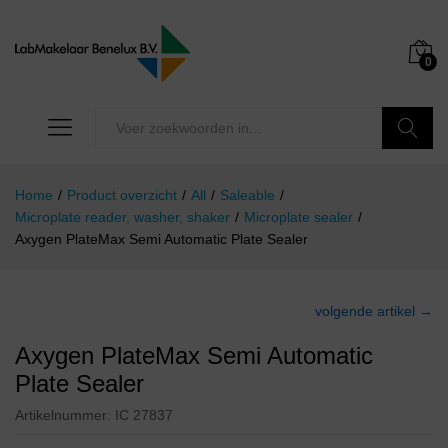
0
Zoeken
Home
/
Product overzicht
/
All
/
Saleable
/
Microplate reader, washer, shaker
/
Microplate sealer
/
Axygen PlateMax Semi Automatic Plate Sealer
volgende artikel →
Axygen PlateMax Semi Automatic
Plate Sealer
Artikelnummer:
IC 27837