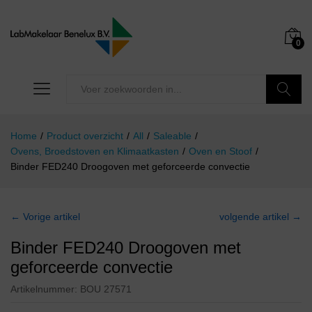
0
Zoeken
Home
/
Product overzicht
/
All
/
Saleable
/
Ovens, Broedstoven en Klimaatkasten
/
Oven en Stoof
/
Binder FED240 Droogoven met geforceerde convectie
← Vorige artikel
volgende artikel →
Binder FED240 Droogoven met
geforceerde convectie
Artikelnummer:
BOU 27571