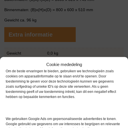
Binnenmaten: (B)x(H)x(D) = 800 x 600 x 510 mm
Gewicht ca. 96 kg
Extra informatie
Gewicht
0,0 kg
Conditie
Gebruikt in goede conditie
Cookie mededeling
Om de beste ervaringen te bieden, gebruiken we technologieën zoals
Garantie
1 maand
cookies om apparaatinformatie op te slaan en/of te openen. Door
toestemming te geven voor deze technologieën kunnen we gegevens
Merk
Binder
zoals surfgedrag of unieke ID's op deze site verwerken. Als u geen
toestemming geeft of uw toestemming intrekt, kan dit een negatief effect
hebben op bepaalde kenmerken en functies.
We gebruiken Google Ads om gepersonaliseerde advertenties te tonen.
Google gebruikt uw gegevens om uw interesses te begrijpen en relevante
Gerelateerde producten