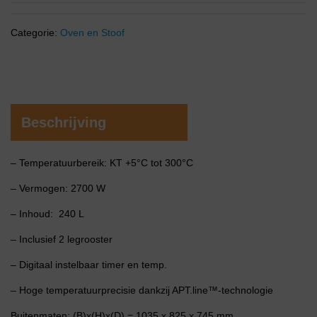
Categorie:
Oven en Stoof
Beschrijving
– Temperatuurbereik: KT +5°C tot 300°C
– Vermogen: 2700 W
– Inhoud: 240 L
– Inclusief 2 legrooster
– Digitaal instelbaar timer en temp.
– Hoge temperatuurprecisie dankzij APT.line™-technologie
Buitenmaten: (B)x(H)x(D) = 1035 x 825 x 745 mm