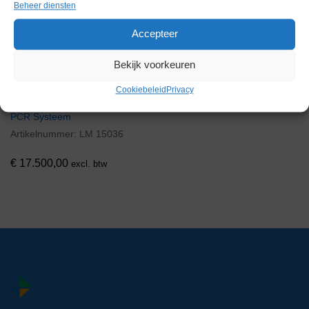
Beheer diensten
Accepteer
Bekijk voorkeuren
Cookiebeleid
Privacy
Applied Biosystems
QuantStudio 7 Flex Real-Time
PCR Systeem
Artikelnummer:
LM 15036
€
17.500,00
excl. btw