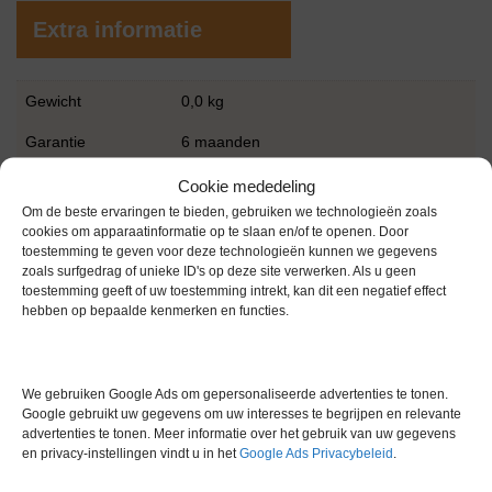
Extra informatie
Gewicht
0,0 kg
Garantie
6 maanden
Conditie
Gebruikt in goede conditie
Cookie mededeling
Om de beste ervaringen te bieden, gebruiken we technologieën zoals
Merk
Bio-Rad
cookies om apparaatinformatie op te slaan en/of te openen. Door
toestemming te geven voor deze technologieën kunnen we gegevens
zoals surfgedrag of unieke ID's op deze site verwerken. Als u geen
toestemming geeft of uw toestemming intrekt, kan dit een negatief effect
hebben op bepaalde kenmerken en functies.
Gerelateerde producten
We gebruiken Google Ads om gepersonaliseerde advertenties te tonen.
Google gebruikt uw gegevens om uw interesses te begrijpen en relevante
advertenties te tonen. Meer informatie over het gebruik van uw gegevens
en privacy-instellingen vindt u in het
Google Ads Privacybeleid
.
Voorraad