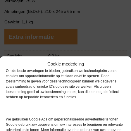
Vermogen: 75 W
Afmetingen (BxDxH): 210 x 245 x 65 mm
Gewicht: 1,1 kg
Extra informatie
Gewicht
0,0 kg
Cookie mededeling
Garantie
6 maanden
Om de beste ervaringen te bieden, gebruiken we technologieën zoals
cookies om apparaatinformatie op te slaan en/of te openen. Door
Conditie
Gebruikt in goede conditie
toestemming te geven voor deze technologieën kunnen we gegevens
zoals surfgedrag of unieke ID's op deze site verwerken. Als u geen
Merk
Bio-Rad
toestemming geeft of uw toestemming intrekt, kan dit een negatief effect
hebben op bepaalde kenmerken en functies.
We gebruiken Google Ads om gepersonaliseerde advertenties te tonen.
Google gebruikt uw gegevens om uw interesses te begrijpen en relevante
advertenties te tonen. Meer informatie over het gebruik van uw gegevens