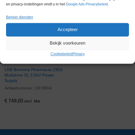
Gerelateerde producten
en privacy-instellingen vindt u in het
Google Ads Privacybeleid
.
Beheer diensten
Voorraad
Accepteer
Bekijk voorkeuren
Cookiebeleid
Privacy
LKB Bromma Pharmacia 2303
Multidrive XL 3.5kV Power
Supply
Artikelnummer:
LM 9004
€
749,00
excl. btw