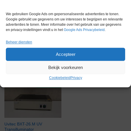
Garantie
6 maanden
Conditie
Gebruikt in goede conditie
We gebruiken Google Ads om gepersonaliseerde advertenties te tonen.
Google gebruikt uw gegevens om uw interesses te begrijpen en relevante
advertenties te tonen. Meer informatie over het gebruik van uw gegevens
en privacy-instellingen vindt u in het
Google Ads Privacybeleid
.
Beheer diensten
Accepteer
Gerelateerde producten
Bekijk voorkeuren
Cookiebeleid
Privacy
Voorraad
Uvitec BXT-26.M UV
Transilluminator