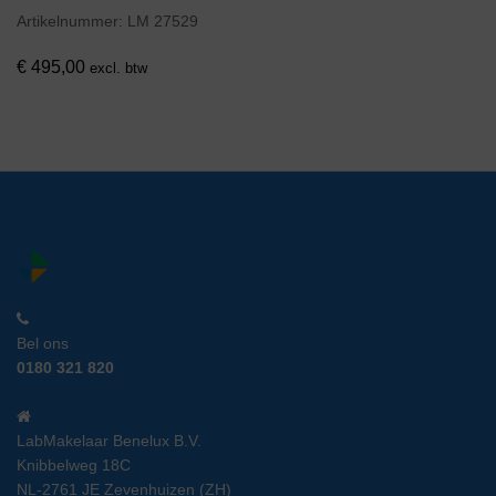
Artikelnummer:
LM 27529
€
495,00
excl. btw
Bel ons
0180 321 820
LabMakelaar Benelux B.V.
Knibbelweg 18C
NL-2761 JE Zevenhuizen (ZH)