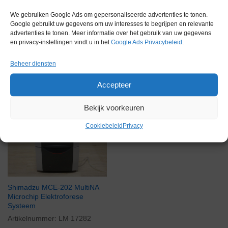
We gebruiken Google Ads om gepersonaliseerde advertenties te tonen.
Google gebruikt uw gegevens om uw interesses te begrijpen en relevante
advertenties te tonen. Meer informatie over het gebruik van uw gegevens
en privacy-instellingen vindt u in het
Google Ads Privacybeleid
.
Beheer diensten
Gerelateerde producten
Accepteer
Bekijk voorkeuren
Voorraad
Cookiebeleid
Privacy
Shimadzu MCE-202 MultiNA
Microchip Elektroforese
Systeem
Artikelnummer:
LM 17282