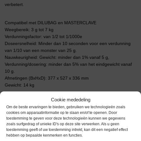
verbetert.
Compatibel met DILUBAG en MASTERCLAVE
Weegbereik: 3 g tot 7 kg
Verdunningsfactor: van 1/2 tot 1/1000e
Doseersnelheid: Minder dan 10 seconden voor een verdunning
van 1/10 van een monster van 25 g.
Nauwkeurigheid: Gewicht: minder dan 1% vanaf 5 g,
Verdunning/dosering: minder dan 5% van het eindgewicht vanaf
10 g.
Afmetingen (BxHxD): 377 x 527 x 336 mm
Gewicht: 14 kg
Cookie mededeling
Extra informatie
Om de beste ervaringen te bieden, gebruiken we technologieën zoals
cookies om apparaatinformatie op te slaan en/of te openen. Door
toestemming te geven voor deze technologieën kunnen we gegevens
Gewicht
0,0 kg
zoals surfgedrag of unieke ID's op deze site verwerken. Als u geen
toestemming geeft of uw toestemming intrekt, kan dit een negatief effect
Merk
Biomérieux
hebben op bepaalde kenmerken en functies.