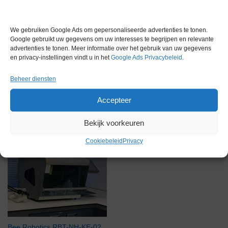
Garantie
6 maanden
Conditie
Gebruikt in goede conditie
We gebruiken Google Ads om gepersonaliseerde advertenties te tonen.
Google gebruikt uw gegevens om uw interesses te begrijpen en relevante
advertenties te tonen. Meer informatie over het gebruik van uw gegevens
en privacy-instellingen vindt u in het
Google Ads Privacybeleid
.
Beheer diensten
Gerelateerde producten
Accepteer
Bekijk voorkeuren
Cookiebeleid
Privacy
Via bemiddeling
Bee Robotics RBT-NH-KE-02