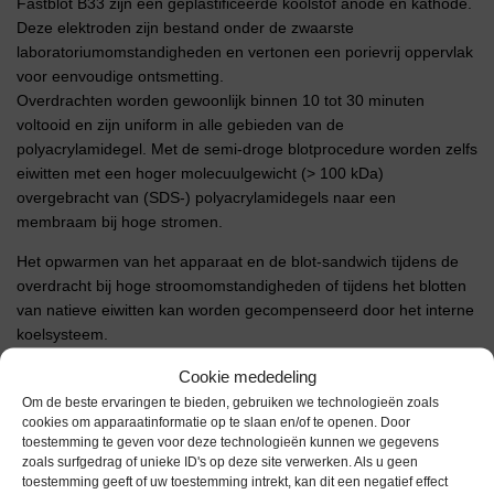
Fastblot B33 zijn een geplastificeerde koolstof anode en kathode.
Deze elektroden zijn bestand onder de zwaarste
laboratoriumomstandigheden en vertonen een porievrij oppervlak
voor eenvoudige ontsmetting.
Overdrachten worden gewoonlijk binnen 10 tot 30 minuten
voltooid en zijn uniform in alle gebieden van de
polyacrylamidegel. Met de semi-droge blotprocedure worden zelfs
eiwitten met een hoger molecuulgewicht (> 100 kDa)
overgebracht van (SDS-) polyacrylamidegels naar een
membraam bij hoge stromen.
Het opwarmen van het apparaat en de blot-sandwich tijdens de
overdracht bij hoge stroomomstandigheden of tijdens het blotten
van natieve eiwitten kan worden gecompenseerd door het interne
koelsysteem.
Elektrode oppervlak: 160 x 200 mm
Cookie mededeling
Om de beste ervaringen te bieden, gebruiken we technologieën zoals
cookies om apparaatinformatie op te slaan en/of te openen. Door
Extra informatie
toestemming te geven voor deze technologieën kunnen we gegevens
zoals surfgedrag of unieke ID's op deze site verwerken. Als u geen
toestemming geeft of uw toestemming intrekt, kan dit een negatief effect