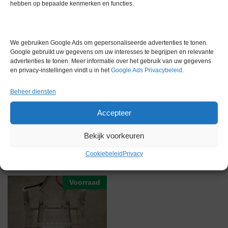
Gewicht
0,0 kg
hebben op bepaalde kenmerken en functies.
Garantie
6 maanden
Conditie
Gebruikt in goede conditie
We gebruiken Google Ads om gepersonaliseerde advertenties te tonen.
Google gebruikt uw gegevens om uw interesses te begrijpen en relevante
Merk
Biometra
advertenties te tonen. Meer informatie over het gebruik van uw gegevens
en privacy-instellingen vindt u in het
Google Ads Privacybeleid
.
Beheer diensten
Accepteer
Gerelateerde producten
Bekijk voorkeuren
Cookiebeleid
Privacy
Voorraad