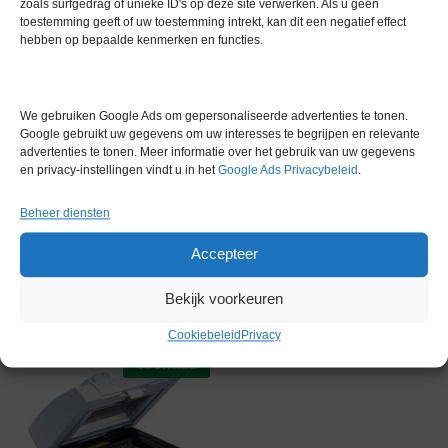
zoals surfgedrag of unieke ID's op deze site verwerken. Als u geen
Gewicht
0,0 kg
toestemming geeft of uw toestemming intrekt, kan dit een negatief effect
hebben op bepaalde kenmerken en functies.
Garantie
6 maanden
Conditie
Gebruikt in goede conditie
We gebruiken Google Ads om gepersonaliseerde advertenties te tonen.
Merk
Biometra
Google gebruikt uw gegevens om uw interesses te begrijpen en relevante
advertenties te tonen. Meer informatie over het gebruik van uw gegevens
en privacy-instellingen vindt u in het
Google Ads Privacybeleid
.
Beheer diensten
Accepteer
Gerelateerde producten
Bekijk voorkeuren
Cookiebeleid
Privacy
Voorraad