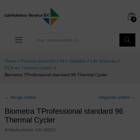
0
Zoeken
Home
/
Product overzicht
/
All
/
Saleable
/
Life Sciences
/
PCR en Thermal cyclers
/
Biometra TProfessional standard 96 Thermal Cycler
← Vorige artikel
volgende artikel →
Biometra TProfessional standard 96
Thermal Cycler
Artikelnummer:
LM 25821