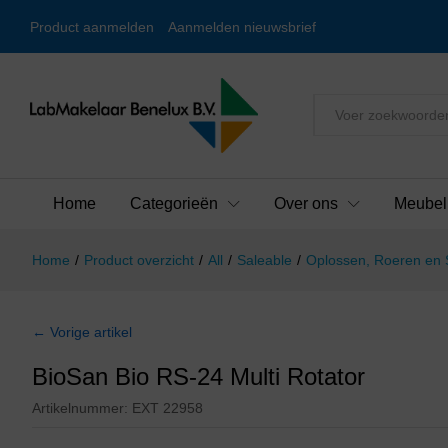
Product aanmelden
Aanmelden nieuwsbrief
Alles
Home
Categorieën
Over ons
Meubel
Home
/
Product overzicht
/
All
/
Saleable
/
Oplossen, Roeren en
← Vorige artikel
BioSan Bio RS-24 Multi Rotator
Artikelnummer:
EXT 22958