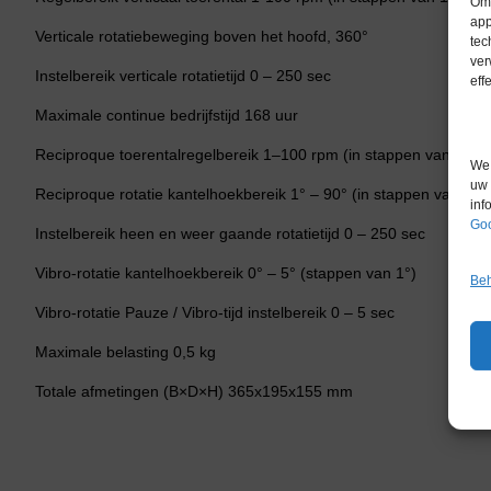
Om 
app
Verticale rotatiebeweging boven het hoofd, 360°
tec
ver
Instelbereik verticale rotatietijd 0 – 250 sec
eff
Maximale continue bedrijfstijd 168 uur
Reciproque toerentalregelbereik 1–100 rpm (in stappen van 1 rp
We 
uw 
Reciproque rotatie kantelhoekbereik 1° – 90° (in stappen van 1°)
inf
Goo
Instelbereik heen en weer gaande rotatietijd 0 – 250 sec
Vibro-rotatie kantelhoekbereik 0° – 5° (stappen van 1°)
Beh
Vibro-rotatie Pauze / Vibro-tijd instelbereik 0 – 5 sec
Maximale belasting 0,5 kg
Totale afmetingen (B×D×H) 365x195x155 mm