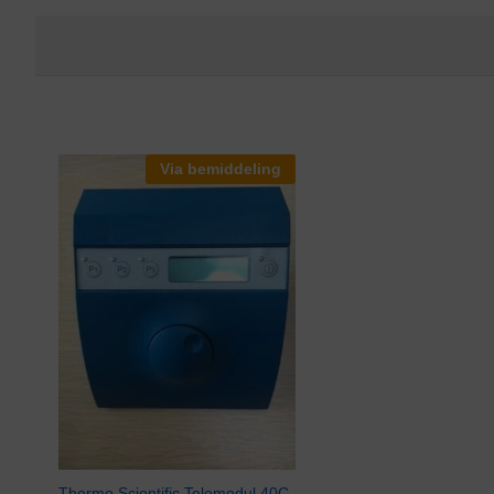
Via bemiddeling
Thermo Scientific Telemodul 40C