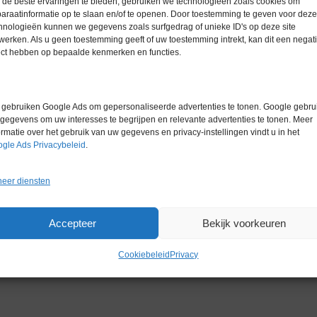
de beste ervaringen te bieden, gebruiken we technologieën zoals cookies om
araatinformatie op te slaan en/of te openen. Door toestemming te geven voor deze
hnologieën kunnen we gegevens zoals surfgedrag of unieke ID's op deze site
werken. Als u geen toestemming geeft of uw toestemming intrekt, kan dit een negati
ect hebben op bepaalde kenmerken en functies.
m)
gebruiken Google Ads om gepersonaliseerde advertenties te tonen. Google gebrui
gegevens om uw interesses te begrijpen en relevante advertenties te tonen. Meer
ormatie over het gebruik van uw gegevens en privacy-instellingen vindt u in het
gle Ads Privacybeleid
.
eer diensten
Accepteer
Bekijk voorkeuren
Cookiebeleid
Privacy