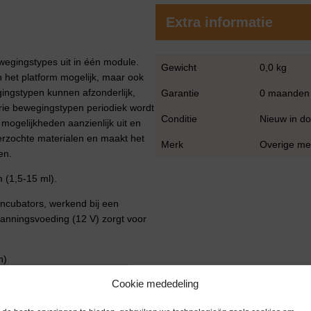
Extra informatie
wegingstypes uit in één module.
Gewicht
0,0 kg
n het platform mogelijk, maar ook
gingstypen kunnen afzonderlijk,
Garantie
0 maanden
drie bewegingstypen periodiek wordt
Conditie
Nieuw in d
 mogelijkheden aanzienlijk uit en
erzochte materialen en maakt het
Merk
Overige me
ken.
 (1,5-15 ml).
ncubators, werkend bij een
anningsvoeding (12 V) zorgt voor
n)
Cookie mededeling