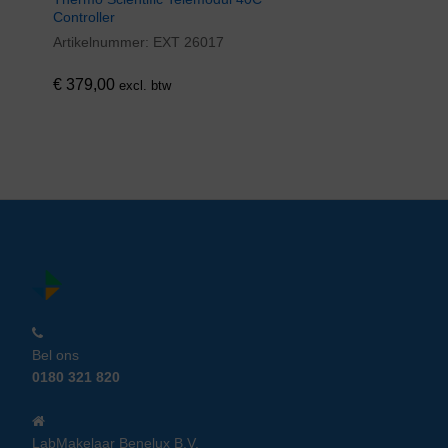
Controller
Artikelnummer:
EXT 26017
€
379,00
excl. btw
Bel ons
0180 321 820
LabMakelaar Benelux B.V.