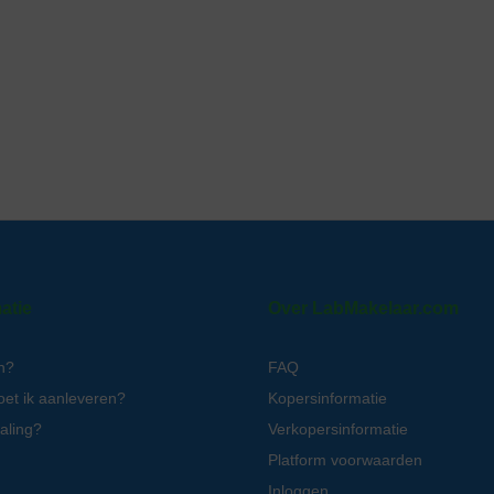
atie
Over LabMakelaar.com
n?
FAQ
oet ik aanleveren?
Kopersinformatie
aling?
Verkopersinformatie
Platform voorwaarden
Inloggen