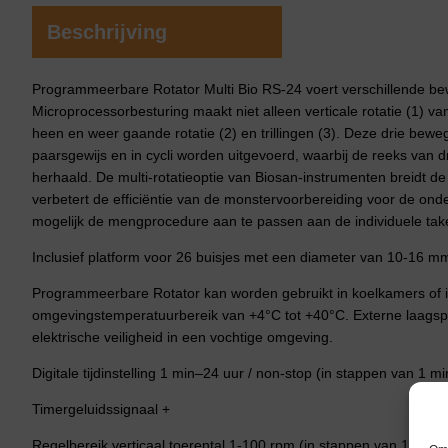
Beschrijving
Programmeerbare Rotator Multi Bio RS-24 voert verschillende be
Microprocessorbesturing maakt niet alleen verticale rotatie (1) va
heen en weer gaande rotatie (2) en trillingen (3). Deze drie bewe
paarsgewijs en in cycli worden uitgevoerd, waarbij de reeks van 
herhaald. De multi-rotatieoptie van Biosan-instrumenten breidt de
verbetert de efficiëntie van de monstervoorbereiding voor de ond
mogelijk de mengprocedure aan te passen aan de individuele ta
Inclusief platform voor 26 buisjes met een diameter van 10-16 mm
Programmeerbare Rotator kan worden gebruikt in koelkamers of i
omgevingstemperatuurbereik van +4°C tot +40°C. Externe laagsp
elektrische veiligheid in een vochtige omgeving.
Digitale tijdinstelling 1 min–24 uur / non-stop (in stappen van 1 mi
Timergeluidssignaal +
Regelbereik verticaal toerental 1-100 rpm (in stappen van 1 rpm)