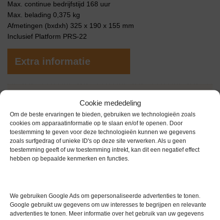
Max. continue bedrijfstijd 168 uur
Max. belading 0,375 kg
Afmetingen (bxdxh) 325 x 190 x 155 mm
Inclusief Platform PRS-22
Extra informatie
Gewicht
0,0 kg
Cookie mededeling
Garantie
0 maanden
Om de beste ervaringen te bieden, gebruiken we technologieën zoals
cookies om apparaatinformatie op te slaan en/of te openen. Door
Conditie
Demo Exemplaar
toestemming te geven voor deze technologieën kunnen we gegevens
zoals surfgedrag of unieke ID's op deze site verwerken. Als u geen
Merk
BioSan
toestemming geeft of uw toestemming intrekt, kan dit een negatief effect
hebben op bepaalde kenmerken en functies.
We gebruiken Google Ads om gepersonaliseerde advertenties te tonen.
Google gebruikt uw gegevens om uw interesses te begrijpen en relevante
advertenties te tonen. Meer informatie over het gebruik van uw gegevens