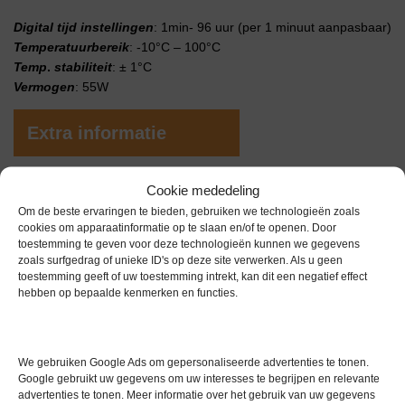
Digital
tijd
instellingen
: 1min- 96 uur (per 1 minuut aanpasbaar)
Temperatuurbereik
: -10°C – 100°C
Temp
.
stabiliteit
: ± 1°C
Vermogen
: 55W
Extra informatie
Cookie mededeling
Gewicht
0,0 kg
Om de beste ervaringen te bieden, gebruiken we technologieën zoals
Garantie
1 maand
cookies om apparaatinformatie op te slaan en/of te openen. Door
toestemming te geven voor deze technologieën kunnen we gegevens
Conditie
Nieuw in doos
zoals surfgedrag of unieke ID's op deze site verwerken. Als u geen
toestemming geeft of uw toestemming intrekt, kan dit een negatief effect
hebben op bepaalde kenmerken en functies.
We gebruiken Google Ads om gepersonaliseerde advertenties te tonen.
Google gebruikt uw gegevens om uw interesses te begrijpen en relevante
Gerelateerde producten
advertenties te tonen. Meer informatie over het gebruik van uw gegevens