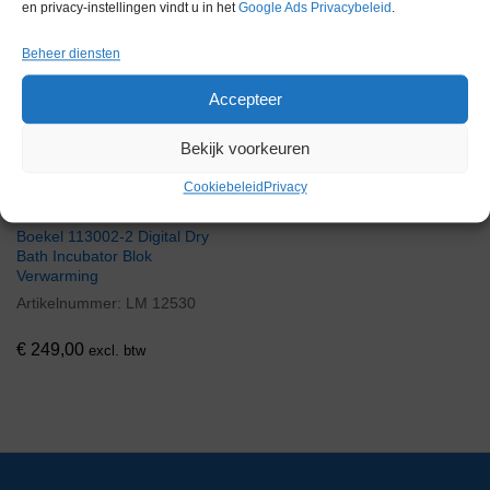
en privacy-instellingen vindt u in het
Google Ads Privacybeleid
.
Beheer diensten
Voorraad
Accepteer
Bekijk voorkeuren
Cookiebeleid
Privacy
Boekel 113002-2 Digital Dry
Bath Incubator Blok
Verwarming
Artikelnummer:
LM 12530
€
249,00
excl. btw