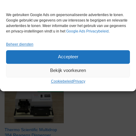
Conditie
Nieuw in doos
Merk
BioSan
We gebruiken Google Ads om gepersonaliseerde advertenties te tonen.
Google gebruikt uw gegevens om uw interesses te begrijpen en relevante
advertenties te tonen. Meer informatie over het gebruik van uw gegevens
en privacy-instellingen vindt u in het
Google Ads Privacybeleid
.
Beheer diensten
Accepteer
Gerelateerde producten
Bekijk voorkeuren
Cookiebeleid
Privacy
Voorraad
Thermo Scientific Multidrop
384 Reagens Dispenser