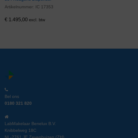
Artikelnummer:
IC 17353
€
1.495,00
excl. btw
Bel ons
0180 321 820
LabMakelaar Benelux B.V.
Knibbelweg 18C
NL-2761 JE Zevenhuizen (ZH)