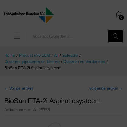
0
Zoeken
Home
/
Product overzicht
/
All
/
Saleable
/
Doseren, pipetteren en titreren
/
Doseren en Verdunnen
/
BioSan FTA-2i Aspiratiesysteem
← Vorige artikel
volgende artikel →
BioSan FTA-2i Aspiratiesysteem
Artikelnummer:
WI 25755