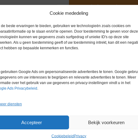
Extra informatie
Cookie mededeling
de beste ervaringen te bieden, gebruiken we technologieën zoals cookies om
Gewicht
0,0 kg
araatinformatie op te slaan en/of te openen. Door toestemming te geven voor deze
hnologieën kunnen we gegevens zoals surfgedrag of unieke ID's op deze site
Garantie
6 maanden
werken. Als u geen toestemming geeft of uw toestemming intrekt, kan dit een negati
ect hebben op bepaalde kenmerken en functies.
Conditie
Gebruikt in
Merk
Overige me
gebruiken Google Ads om gepersonaliseerde advertenties te tonen. Google gebrui
gegevens om uw interesses te begrijpen en relevante advertenties te tonen. Meer
ormatie over het gebruik van uw gegevens en privacy-instellingen vindt u in het
gle Ads Privacybeleid
.
eer diensten
Gerelateerde producten
Accepteer
Bekijk voorkeuren
Cookiebeleid
Privacy