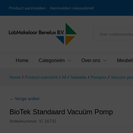
Product aanmelden
Aanmelden nieuwsbrief
Alles
Home
Categorieën
Over ons
Meubel
Home
/
Product overzicht
/
All
/
Saleable
/
Pompen
/
Vacuüm po
← Vorige artikel
BioTek Standaard Vacuüm Pomp
Artikelnummer:
IC 16732