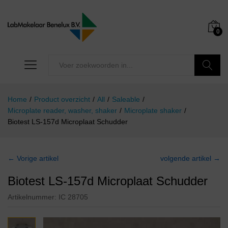
0
Zoeken
Home
/
Product overzicht
/
All
/
Saleable
/
Microplate reader, washer, shaker
/
Microplate shaker
/
Biotest LS-157d Microplaat Schudder
← Vorige artikel
volgende artikel →
Biotest LS-157d Microplaat Schudder
Artikelnummer:
IC 28705