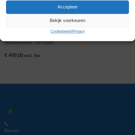
Accepteer
Bekijk voorkeuren
Kodak Amerlite ZLE 164
Cookiebeleid
Privacy
Microplaat Schudder
Artikelnummer:
LM 11505
€
499,00
excl. btw
Bel ons