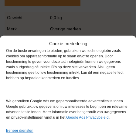
Gewicht
0,0 kg
Merk
Overige merken
Garantie
6 maanden
Cookie mededeling
Om de beste ervaringen te bieden, gebruiken we technologieën zoals
Conditie
Gebruikt in goede conditie
cookies om apparaatinformatie op te slaan en/of te openen. Door
toestemming te geven voor deze technologieën kunnen we gegevens
zoals surfgedrag of unieke ID's op deze site verwerken. Als u geen
toestemming geeft of uw toestemming intrekt, kan dit een negatief effect
hebben op bepaalde kenmerken en functies.
Gerelateerde producten
We gebruiken Google Ads om gepersonaliseerde advertenties te tonen.
Google gebruikt uw gegevens om uw interesses te begrijpen en relevante
advertenties te tonen. Meer informatie over het gebruik van uw gegevens
en privacy-instellingen vindt u in het
Google Ads Privacybeleid
.
Voorraad
Beheer diensten