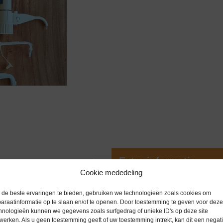
Extra informatie
Cookie mededeling
Gewicht
0,0 kg
de beste ervaringen te bieden, gebruiken we technologieën zoals cookies om
rse gerenommeerde fabrikanten.
araatinformatie op te slaan en/of te openen. Door toestemming te geven voor deze
eren van vloeistoffen rechtstreeks
hnologieën kunnen we gegevens zoals surfgedrag of unieke ID's op deze site
werken. Als u geen toestemming geeft of uw toestemming intrekt, kan dit een negati
oor onderzoek, kwaliteitscontrole