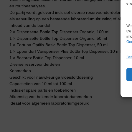
eff
en routineanalyses.
De partij wordt geleverd inclusief diverse reserveonderdelen en a
als aanvulling op een bestaande laboratoriumuitrusting of als res
Inhoud van de bundel
We 
uw 
2 × Dispensette Bottle Top Dispenser Organic, 100 ml
inf
1 × Dispensette Bottle Top Dispenser Organic, 50 ml
Goo
1 × Fortuna Optifix Basic Bottle Top Dispenser, 50 ml
1 × Eppendorf Varispenser Plus Bottle Top Dispenser, 10 ml
Beh
1 × Bocorex Bottle Top Dispenser, 10 ml
Diverse reserveonderdelen
Kenmerken
Geschikt voor nauwkeurige vloeistofdosering
Capaciteiten van 10 ml tot 100 ml
Inclusief spare parts en toebehoren
Afkomstig van bekende laboratoriummerken
Ideaal voor algemeen laboratoriumgebruik