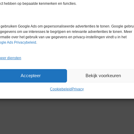
ect hebben op bepaalde kenmerken en functies.
ccessoires en is uitermate geschikt
ervevoorraad.
gebruiken Google Ads om gepersonaliseerde advertenties te tonen. Google gebrui
gegevens om uw interesses te begrijpen en relevante advertenties te tonen. Meer
ormatie over het gebruik van uw gegevens en privacy-instellingen vindt u in het
gle Ads Privacybeleid
.
eer diensten
Accepteer
Bekijk voorkeuren
Cookiebeleid
Privacy