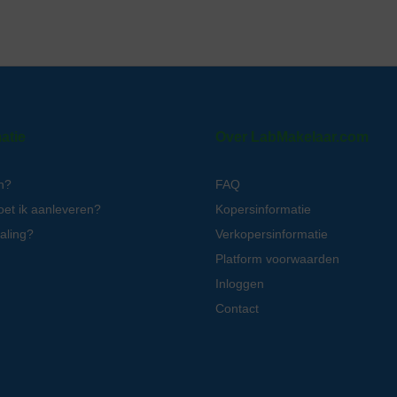
atie
Over LabMakelaar.com
n?
FAQ
oet ik aanleveren?
Kopersinformatie
aling?
Verkopersinformatie
Platform voorwaarden
Inloggen
Contact