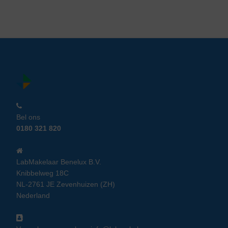
Bel ons
0180 321 820
LabMakelaar Benelux B.V.
Knibbelweg 18C
NL-2761 JE Zevenhuizen (ZH)
Nederland