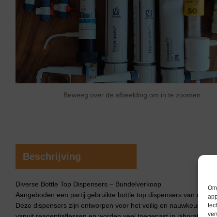
Beweeg over de afbeelding om in te zoomen
Beschrijving
Diverse Bottle Top Dispensers – Bundelverkoop
Om 
Aangeboden een partij gebruikte bottle top dispensers van dive
app
Deze dispensers zijn ontworpen voor het veilig en nauwkeurig dos
tec
ver
vanuit reagentiaflessen en worden veel toegepast in laboratoria v