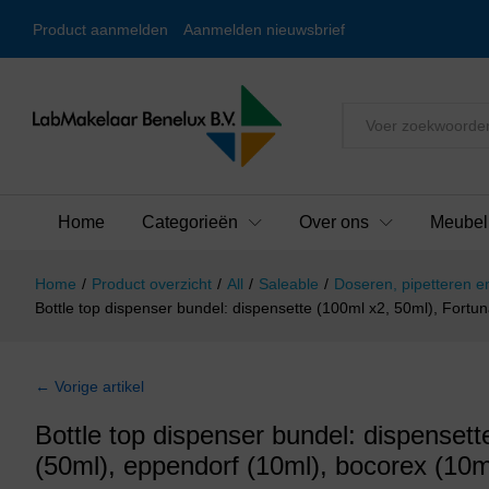
Product aanmelden
Aanmelden nieuwsbrief
Alles
Home
Categorieën
Over ons
Meubel
Home
/
Product overzicht
/
All
/
Saleable
/
Doseren, pipetteren en
Bottle top dispenser bundel: dispensette (100ml x2, 50ml), Fortu
← Vorige artikel
Bottle top dispenser bundel: dispensett
(50ml), eppendorf (10ml), bocorex (10m