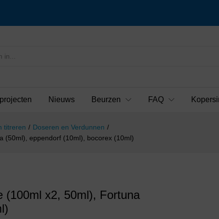
projecten
Nieuws
Beurzen
FAQ
Kopersi
 titreren
/
Doseren en Verdunnen
/
na (50ml), eppendorf (10ml), bocorex (10ml)
e (100ml x2, 50ml), Fortuna
l)