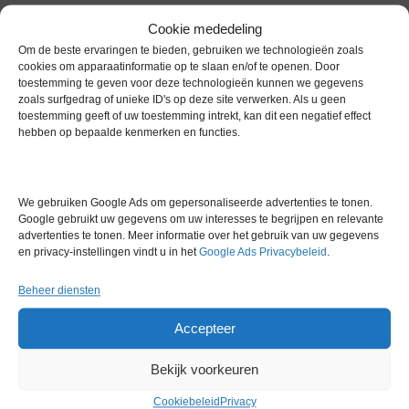
hoge intensiteit de poriën in de celmembranen. Deze worden
Cookie mededeling
gevolgd door lange pulsen met lage intensiteit die het materiaal
via elektroforese de cellen in drijven. PulseAgile-technologie
Om de beste ervaringen te bieden, gebruiken we technologieën zoals
cookies om apparaatinformatie op te slaan en/of te openen. Door
optimaliseert deze pulsparameters om de efficiëntie en
toestemming te geven voor deze technologieën kunnen we gegevens
levensvatbaarheid van de cellen te maximaliseren.
zoals surfgedrag of unieke ID's op deze site verwerken. Als u geen
toestemming geeft of uw toestemming intrekt, kan dit een negatief effect
Spanningsbereik: 50 tot 1.000 Volt
hebben op bepaalde kenmerken en functies.
Pulsbreedtebereik: 0,050 tot 10 ms
Pulsinterval: 0,200 tot 1000 ms (5 kHz tot 1 Hz)
Pulsamplitude: 50 tot 1.200 volt
Gegevensexport: USB-flashstation
We gebruiken Google Ads om gepersonaliseerde advertenties te tonen.
Google gebruikt uw gegevens om uw interesses te begrijpen en relevante
Extra informatie
advertenties te tonen. Meer informatie over het gebruik van uw gegevens
en privacy-instellingen vindt u in het
Google Ads Privacybeleid
.
Beheer diensten
Gewicht
0,0 kg
Accepteer
Garantie
6 maanden
Conditie
Nieuw in doos
Bekijk voorkeuren
Cookiebeleid
Privacy