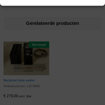
Gerelateerde producten
Voorraad
Beckman tube sealer
Artikelnummer:
LM 6865
€
279,00
excl. btw