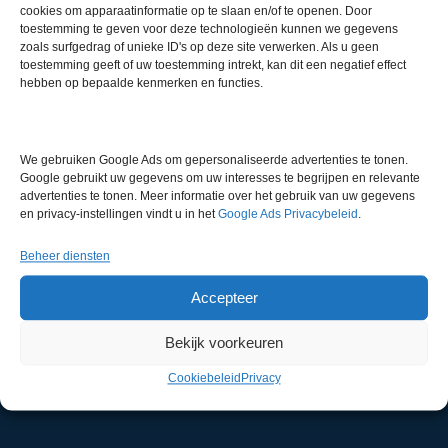
cookies om apparaatinformatie op te slaan en/of te openen. Door
toestemming te geven voor deze technologieën kunnen we gegevens
zoals surfgedrag of unieke ID's op deze site verwerken. Als u geen
toestemming geeft of uw toestemming intrekt, kan dit een negatief effect
Voorraad
hebben op bepaalde kenmerken en functies.
We gebruiken Google Ads om gepersonaliseerde advertenties te tonen.
Google gebruikt uw gegevens om uw interesses te begrijpen en relevante
advertenties te tonen. Meer informatie over het gebruik van uw gegevens
en privacy-instellingen vindt u in het
Google Ads Privacybeleid
.
Becker VT 4.16 Vacuüm Pomp
Artikelnummer:
IC 18526
Beheer diensten
€
899,00
excl. btw
Accepteer
Bekijk voorkeuren
Cookiebeleid
Privacy