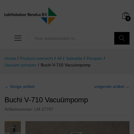
0
Zoeken
Home
/
Product overzicht
/
All
/
Saleable
/
Pompen
/
Vacuüm pompen
/
Buchi V-710 Vacuümpomp
← Vorige artikel
volgende artikel →
Buchi V-710 Vacuümpomp
Artikelnummer:
LM 27787