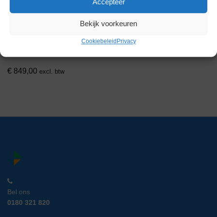
Accepteer
Bekijk voorkeuren
MDC MT-24 Magnetische
Transporter
Cookiebeleid
Privacy
Artikelnummer:
LM 10649
€
849,00
excl. btw
Bel ons
0180 321 820