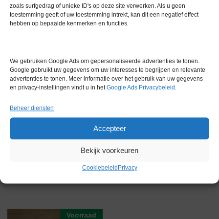
zoals surfgedrag of unieke ID's op deze site verwerken. Als u geen
Maximaal vermogen (W)9000
toestemming geeft of uw toestemming intrekt, kan dit een negatief effect
Gewicht 100kg
hebben op bepaalde kenmerken en functies.
Met handleiding
380V
We gebruiken Google Ads om gepersonaliseerde advertenties te tonen.
Extra informatie
Google gebruikt uw gegevens om uw interesses te begrijpen en relevante
advertenties te tonen. Meer informatie over het gebruik van uw gegevens
en privacy-instellingen vindt u in het
Google Ads Privacybeleid
.
Gewicht
0,0 kg
Beheer diensten
Accepteer
Bekijk voorkeuren
Cookiebeleid
Privacy
Gerelateerde producten
Voorraad