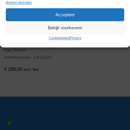
Beheer diensten
Voorraad
Accepteer
Bekijk voorkeuren
Cookiebeleid
Privacy
Adaptive Biosystem Tandem
Gas Sensor
Artikelnummer:
LM 11029
€
299,00
excl. btw