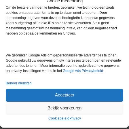
Afmetingen (BxDxH): 150 x 175 x 150 mm
Cookie mededeling
Om de beste ervaringen te bieden, gebruiken we technologieën zoals
Accepteert vaten en buizen met een diameter tot 25 mm
cookies om apparaatinformatie op te slaan en/of te openen. Door
toestemming te geven voor deze technologieën kunnen we gegevens
Mengbaan: 7mm
zoals surfgedrag of unieke ID's op deze site verwerken. Als u geen
toestemming geeft of uw toestemming intrekt, kan dit een negatief effect
Snelheid: 200 – 2800 rpm
hebben op bepaalde kenmerken en functies.
Extra informatie
We gebruiken Google Ads om gepersonaliseerde advertenties te tonen.
Google gebruikt uw gegevens om uw interesses te begrijpen en relevante
Gewicht
0,0 kg
advertenties te tonen. Meer informatie over het gebruik van uw gegevens
en privacy-instellingen vindt u in het
Google Ads Privacybeleid
.
Garantie
0 maanden
Beheer diensten
Conditie
Gebruikt in goede conditie
Accepteer
Merk
Overige merken
Bekijk voorkeuren
Cookiebeleid
Privacy