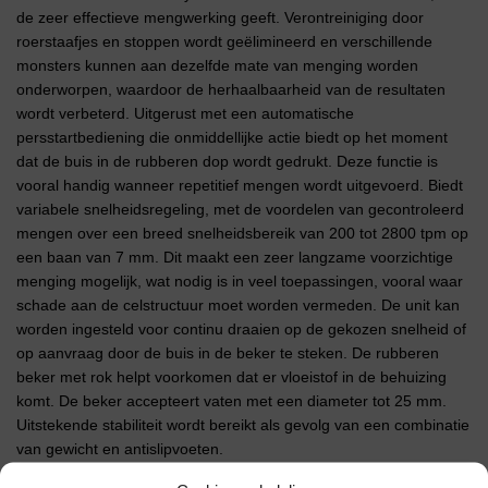
de zeer effectieve mengwerking geeft. Verontreiniging door
roerstaafjes en stoppen wordt geëlimineerd en verschillende
monsters kunnen aan dezelfde mate van menging worden
onderworpen, waardoor de herhaalbaarheid van de resultaten
wordt verbeterd. Uitgerust met een automatische
persstartbediening die onmiddellijke actie biedt op het moment
dat de buis in de rubberen dop wordt gedrukt. Deze functie is
vooral handig wanneer repetitief mengen wordt uitgevoerd. Biedt
variabele snelheidsregeling, met de voordelen van gecontroleerd
mengen over een breed snelheidsbereik van 200 tot 2800 tpm op
een baan van 7 mm. Dit maakt een zeer langzame voorzichtige
menging mogelijk, wat nodig is in veel toepassingen, vooral waar
schade aan de celstructuur moet worden vermeden. De unit kan
worden ingesteld voor continu draaien op de gekozen snelheid of
op aanvraag door de buis in de beker te steken. De rubberen
beker met rok helpt voorkomen dat er vloeistof in de behuizing
komt. De beker accepteert vaten met een diameter tot 25 mm.
Uitstekende stabiliteit wordt bereikt als gevolg van een combinatie
van gewicht en antislipvoeten.