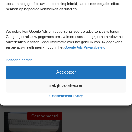
* Technisch en optisch in zeer goede staat
toestemming geeft of uw toestemming intrekt, kan dit een negatief effect
* Direct inzetbaar
hebben op bepaalde kenmerken en functies.
* Bouwjaar 2023
Extra informatie
We gebruiken Google Ads om gepersonaliseerde advertenties te tonen.
Google gebruikt uw gegevens om uw interesses te begrijpen en relevante
advertenties te tonen. Meer informatie over het gebruik van uw gegevens
Gewicht
0,0 kg
en privacy-instellingen vindt u in het
Google Ads Privacybeleid
.
Beheer diensten
Accepteer
Bekijk voorkeuren
Gerelateerde producten
Cookiebeleid
Privacy
Gereserveerd