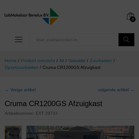
0
Zoeken
Home
/
Product overzicht
/
All
/
Saleable
/
Zuurkasten
/
Opzetzuurkasten
/
Cruma CR1200GS Afzuigkast
← Vorige artikel
volgende artikel →
Cruma CR1200GS Afzuigkast
Artikelnummer:
EXT 29733