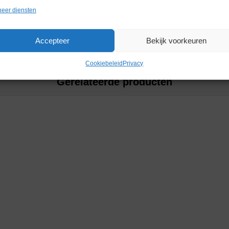
ldisruptie,
eer diensten
Accepteer
Bekijk voorkeuren
Cookiebeleid
Privacy
Gerelateerde producten