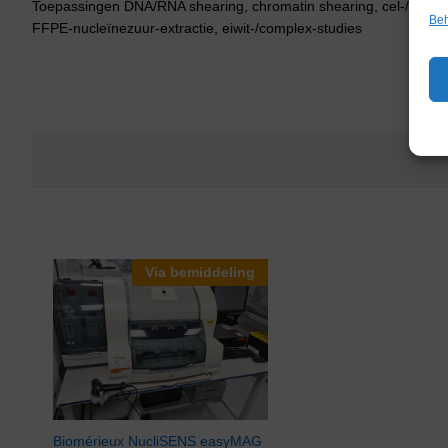
Toepassingen DNA/RNA shearing, chromatin shearing, cel‑/weefse
Beh
FFPE‑nucleïnezuur‑extractie, eiwit‑/complex‑studies
Via bemiddeling
Biomérieux NucliSENS easyMAG