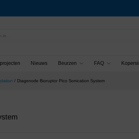
projecten
Nieuws
Beurzen
FAQ
Kopersi
olation
/
Diagenode Bioruptor Pico Sonication System
System