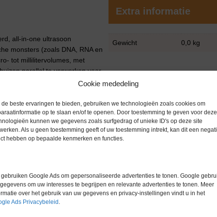
Extra informatie
d, all‑in‑one ultrasoon
Gewicht
0,0 kg
gische monsters (zoals DNA, RNA en
‑ tot millilitervolumes, met
uizen parallel te verwerken voor
Cookie mededeling
de beste ervaringen te bieden, gebruiken we technologieën zoals cookies om
araatinformatie op te slaan en/of te openen. Door toestemming te geven voor deze
hnologieën kunnen we gegevens zoals surfgedrag of unieke ID's op deze site
werken. Als u geen toestemming geeft of uw toestemming intrekt, kan dit een negati
ect hebben op bepaalde kenmerken en functies.
gebruiken Google Ads om gepersonaliseerde advertenties te tonen. Google gebrui
gegevens om uw interesses te begrijpen en relevante advertenties te tonen. Meer
C doel)
ormatie over het gebruik van uw gegevens en privacy-instellingen vindt u in het
gle Ads Privacybeleid
.