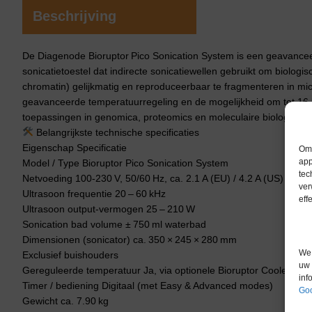
Beschrijving
De Diagenode Bioruptor Pico Sonication System is een geavanceer
sonicatietoestel dat indirecte sonicatiewellen gebruikt om biolo
chromatin) gelijkmatig en reproduceerbaar te fragmenteren in micro
geavanceerde temperatuurregeling en de mogelijkheid om tot 16 b
toepassingen in genomica, proteomics en moleculaire biologie.
Belangrijkste technische specificaties
Eigenschap Specificatie
Om 
app
Model / Type Bioruptor Pico Sonication System
tec
Netvoeding 100‑230 V, 50/60 Hz, ca. 2.1 A (EU) / 4.2 A (US)
ver
Ultrasoon frequentie 20 – 60 kHz
eff
Ultrasoon output‑vermogen 25 – 210 W
Sonication bad volume ± 750 ml waterbad
Dimensionen (sonicator) ca. 350 × 245 × 280 mm
We 
Exclusief buishouders
uw 
Gereguleerde temperatuur Ja, via optionele Bioruptor Cooler (4 °
inf
Timer / bediening Digitaal (met Easy & Advanced modes)
Goo
Gewicht ca. 7.90 kg