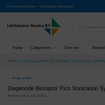
Product aanmelden
Aanmelden nieuwsbrief
Alles
Home
Categorieën
Over ons
Meubel
Home
/
Product overzicht
/
All
/
Saleable
/
Life Sciences
/
DNA Is
← Vorige artikel
Diagenode Bioruptor Pico Sonication 
Artikelnummer:
LM 29092