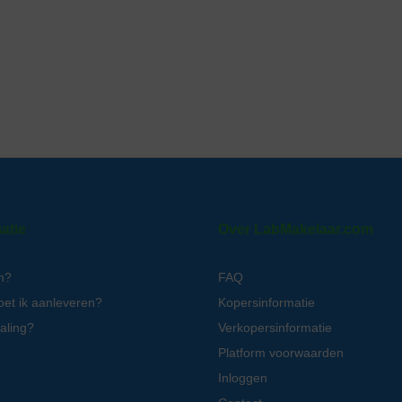
atie
Over LabMakelaar.com
n?
FAQ
oet ik aanleveren?
Kopersinformatie
aling?
Verkopersinformatie
Platform voorwaarden
Inloggen