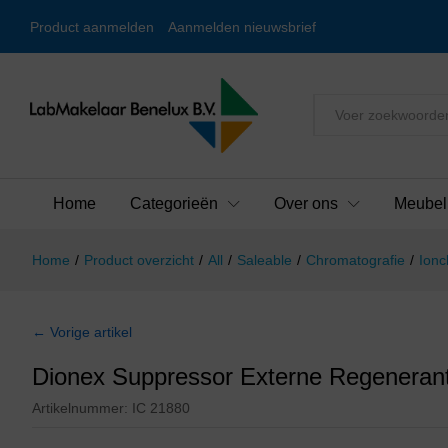
Product aanmelden
Aanmelden nieuwsbrief
Alles
Home
Categorieën
Over ons
Meubel
Home
/
Product overzicht
/
All
/
Saleable
/
Chromatografie
/
Ionc
← Vorige artikel
Dionex Suppressor Externe Regenerant 
Artikelnummer:
IC 21880