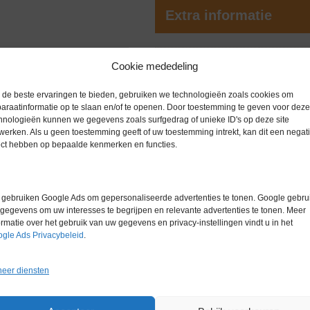
Extra informatie
r consistentie met een
Gewicht
0,0 kg
Cookie mededeling
chromatografie systeem. De
bruikte variabele stroom (1mA
Garantie
6 maanden
de beste ervaringen te bieden, gebruiken we technologieën zoals cookies om
araatinformatie op te slaan en/of te openen. Door toestemming te geven voor deze
Conditie
Gebruikt in
imaal dode volume aan het
hnologieën kunnen we gegevens zoals surfgedrag of unieke ID's op deze site
werken. Als u geen toestemming geeft of uw toestemming intrekt, kan dit een negati
Merk
Dionex
ect hebben op bepaalde kenmerken en functies.
 eluenten tot 100 mN H2SO4 of
k en vereenvoudigt de werking van
gebruiken Google Ads om gepersonaliseerde advertenties te tonen. Google gebrui
gegevens om uw interesses te begrijpen en relevante advertenties te tonen. Meer
ormatie over het gebruik van uw gegevens en privacy-instellingen vindt u in het
er (4mm)
gle Ads Privacybeleid
.
eer diensten