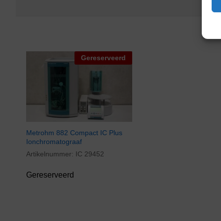
Gereserveerd
Metrohm 882 Compact IC Plus
Ionchromatograaf
Artikelnummer:
IC 29452
Gereserveerd