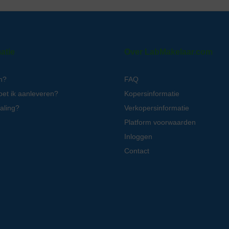
atie
Over LabMakelaar.com
n?
FAQ
oet ik aanleveren?
Kopersinformatie
aling?
Verkopersinformatie
Platform voorwaarden
Inloggen
Contact