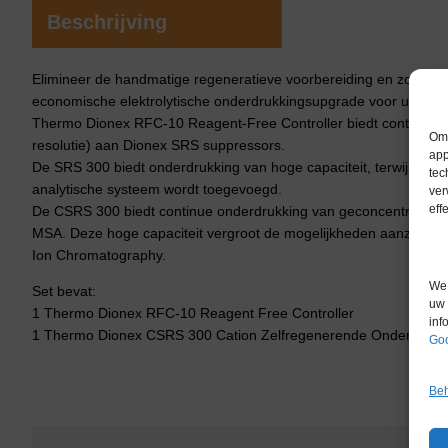
Beschrijving
Elimineer de handmatige regeneratieve voorbereiding en zorg voo
economische elektrolytische onderdrukkingsupgrade voor uw ion
Thermo Dionex RFC-10 Reagent-Free Controller biedt continu ge
Om 
resolutie) aan Dionex SRS suppressors.
app
De SRS 300 biedt onderdrukking van hoge capaciteit, terwijl min
tec
analytische systeem wordt toegevoegd.
ver
eff
De CSRS 300 biedt continue onderdrukking van geconcentreerde
MSA. Deze hoge capaciteit vergroot de mogelijkheden aanzienlij
Ion Chromatography.
We 
Set bevat:
uw 
1 Thermo Dionex RFC-10 Reagent Free Controller
inf
1 Thermo Dionex CSRS 300 Cation Zelfregenerende Onderdrukk
Goo
Beh