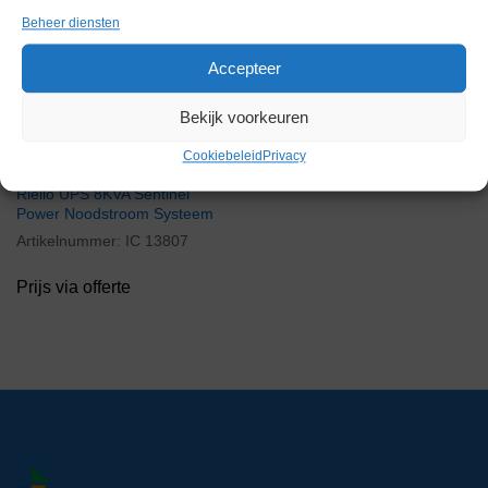
Beheer diensten
Voorraad
Accepteer
Bekijk voorkeuren
Cookiebeleid
Privacy
Riello UPS 8KVA Sentinel
Power Noodstroom Systeem
Artikelnummer:
IC 13807
Prijs via offerte