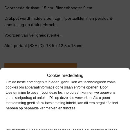
Doorsnede drukvat: 15 cm. Binnenhoogte: 9 cm.
Drukpot wordt middels een zgn. “portaalklem” en perslucht-
aansluiting op druk gebracht.
Voorzien van veiligheidsventiel.
Afm. portaal (BXHxD): 18.5 x 12.5 x 15 cm.
Extra informatie
Cookie mededeling
Om de beste ervaringen te bieden, gebruiken we technologieën zoals
cookies om apparaatinformatie op te slaan en/of te openen. Door
Gewicht
0,0 kg
toestemming te geven voor deze technologieën kunnen we gegevens
zoals surfgedrag of unieke ID's op deze site verwerken. Als u geen
Garantie
1 maand
toestemming geeft of uw toestemming intrekt, kan dit een negatief effect
hebben op bepaalde kenmerken en functies.
Conditie
Gebruikt in goede conditie