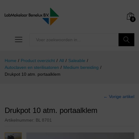
0
Zoeken
Home
/
Product overzicht
/
All
/
Saleable
/
Autoclaven en sterilisatoren
/
Medium bereiding
/
Drukpot 10 atm. portaalklem
← Vorige artikel
Drukpot 10 atm. portaalklem
Artikelnummer:
BL 8701