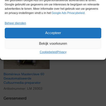
We gebruiken Google Ads om gepersonaliseerde advertenties te tonen.
Google gebruikt uw gegevens om uw interesses te begrijpen en relevante
advertenties te tonen. Meer informatie over het gebruik van uw gegevens
en privacy-instellingen vindt u in het
Google Ads Privacybeleid
.
Gerelateerde producten
Beheer diensten
Accepteer
Gereserveerd
Bekijk voorkeuren
Cookiebeleid
Privacy
Biomérieux Masterclave 60
Geautomatiseerde
Cultuurmedia-preparator
Artikelnummer:
LM 29303
Gereserveerd