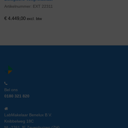
Artikelnummer:
EXT 22311
€
4.449,00
excl. btw
Bel ons
0180 321 820
LabMakelaar Benelux B.V.
Knibbelweg 18C
NL-2761 JE Zevenhuizen (ZH)