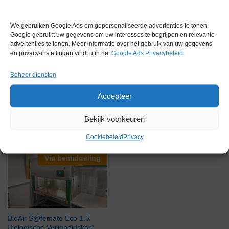
Garantie
6 maanden
We gebruiken Google Ads om gepersonaliseerde advertenties te tonen.
Google gebruikt uw gegevens om uw interesses te begrijpen en relevante
Conditie
Nieuw in doos
advertenties te tonen. Meer informatie over het gebruik van uw gegevens
en privacy-instellingen vindt u in het
Google Ads Privacybeleid
.
Beheer diensten
Accepteer
Gerelateerde producten
Bekijk voorkeuren
Cookiebeleid
Privacy
Via bemiddeling
BioAir S@femate Eco 1.5
Biologische Veiligheidskast