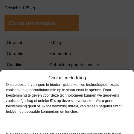
Gewicht: 125 kg
Extra informatie
Gewicht
0,0 kg
Garantie
6 maanden
Conditie
Gebruikt in goede conditie
Merk
Düperthal
Cookie mededeling
Om de beste ervaringen te bieden, gebruiken we technologieën zoals
cookies om apparaatinformatie op te slaan en/of te openen. Door
toestemming te geven voor deze technologieën kunnen we gegevens
zoals surfgedrag of unieke ID's op deze site verwerken. Als u geen
toestemming geeft of uw toestemming intrekt, kan dit een negatief effect
hebben op bepaalde kenmerken en functies.
Gerelateerde producten