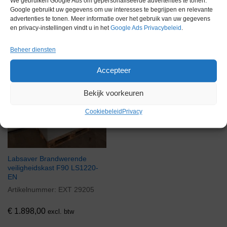
We gebruiken Google Ads om gepersonaliseerde advertenties te tonen.
Google gebruikt uw gegevens om uw interesses te begrijpen en relevante
advertenties te tonen. Meer informatie over het gebruik van uw gegevens
Via bemiddeling
en privacy-instellingen vindt u in het
Google Ads Privacybeleid
.
Beheer diensten
Accepteer
Bekijk voorkeuren
Cookiebeleid
Privacy
Labsaver Brandwerende
veiligheidskast F90 LS1220-
EN
Artikelnummer:
EXT 29205
€
1.898,00
excl. btw