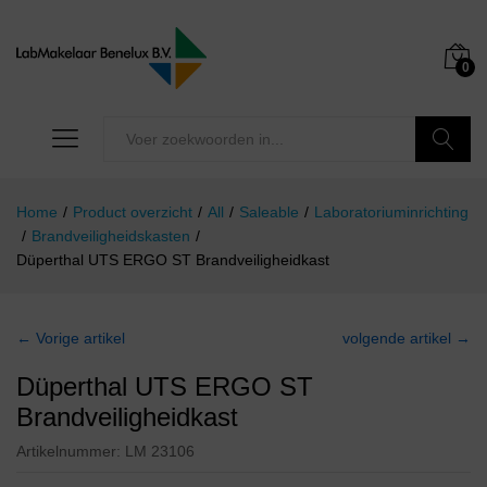
0
Zoeken
Home
/
Product overzicht
/
All
/
Saleable
/
Laboratoriuminrichting
/
Brandveiligheidskasten
/
Düperthal UTS ERGO ST Brandveiligheidkast
← Vorige artikel
volgende artikel →
Düperthal UTS ERGO ST
Brandveiligheidkast
Artikelnummer:
LM 23106