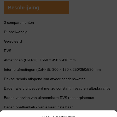
Beschrijving
3 compartimenten
Dubbelwandig
Geisoleerd
RVS
Afmetingen (BxDxH): 1560 x 450 x 410 mm
Interne afmetingen (DxHxB): 300 x 150 x 250/350/530 mm
Deksel schuin aflopend ivm afvoer condenswater
Baden alle 3 uitgevoerd met zg constant niveau en aftapkraantje
Baden voorzien van uitneembare RVS roosterplateaus
Baden onafhankelijk van elkaar instelbaar
Temperatuurbereik tot 100°C instelbaar en uitleesbaar per 0,1°C