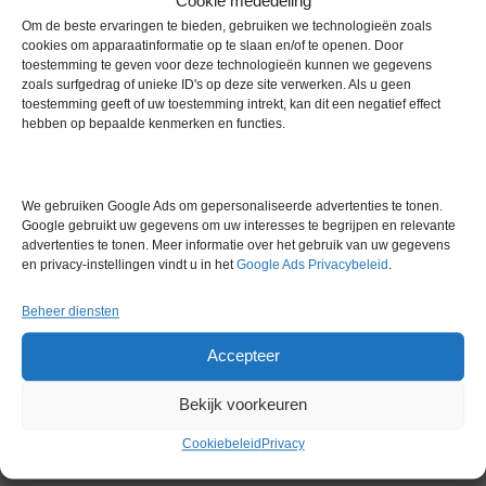
Cookie mededeling
Om de beste ervaringen te bieden, gebruiken we technologieën zoals
Proportioneel geregeld
cookies om apparaatinformatie op te slaan en/of te openen. Door
toestemming te geven voor deze technologieën kunnen we gegevens
Beveiligingsthermostaat per bad zijn uitvoerig getest
zoals surfgedrag of unieke ID's op deze site verwerken. Als u geen
toestemming geeft of uw toestemming intrekt, kan dit een negatief effect
380 V
hebben op bepaalde kenmerken en functies.
Extra informatie
We gebruiken Google Ads om gepersonaliseerde advertenties te tonen.
Google gebruikt uw gegevens om uw interesses te begrijpen en relevante
Gewicht
0,0 kg
advertenties te tonen. Meer informatie over het gebruik van uw gegevens
en privacy-instellingen vindt u in het
Google Ads Privacybeleid
.
Garantie
0 maanden
Beheer diensten
Conditie
Gebruikt in goede conditie
Accepteer
Merk
Elbanton
Bekijk voorkeuren
Cookiebeleid
Privacy