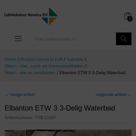
0
Zoeken
Home
/
Product overzicht
/
All
/
Saleable
/
Water-, olie-, zand- en thermostaatbaden
/
Water-, olie en zandbaden
/
Elbanton ETW 3 3-Delig Waterbad
← Vorige artikel
volgende artikel →
Elbanton ETW 3 3-Delig Waterbad
Artikelnummer:
TKB 21697