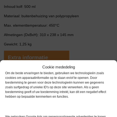
Inhoud kolf: 500 ml
Materiaal: buitenbehuizing van polypropyleen
Max. elementtemperatuur: 450°C
Afmetingen (DxBxH): 310 x 238 x 145 mm
Gewicht: 1,25 kg
Extra informatie
Cookie mededeling
Om de beste ervaringen te bieden, gebruiken we technologieën zoals
Gewicht
0,0 kg
cookies om apparaatinformatie op te slaan en/of te openen. Door
toestemming te geven voor deze technologieën kunnen we gegevens
Garantie
6 maanden
zoals surfgedrag of unieke ID's op deze site verwerken. Als u geen
toestemming geeft of uw toestemming intrekt, kan dit een negatief effect
Conditie
Gebruikt in goede conditie
hebben op bepaalde kenmerken en functies.
Merk
Electrothermal
We gebruiken Google Ads om gepersonaliseerde advertenties te tonen.