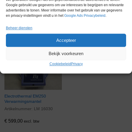
Google gebruikt uw gegevens om uw interesses te begrijpen en relevante
advertenties te tonen. Meer informatie over het gebruik van uw gegevens
en privacy-instellingen vindt u in het
Google Ads Privacybeleid
.
Gerelateerde producten
Beheer diensten
Accepteer
Bekijk voorkeuren
Voorraad
Cookiebeleid
Privacy
Electrothermal EM250
Verwarmingsmantel
Artikelnummer:
LM 16030
€
599,00
excl. btw