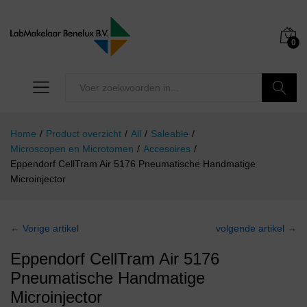
0
Zoeken
Home
/
Product overzicht
/
All
/
Saleable
/
Microscopen en Microtomen
/
Accesoires
/
Eppendorf CellTram Air 5176 Pneumatische Handmatige
Microinjector
← Vorige artikel
volgende artikel →
Eppendorf CellTram Air 5176
Pneumatische Handmatige
Microinjector