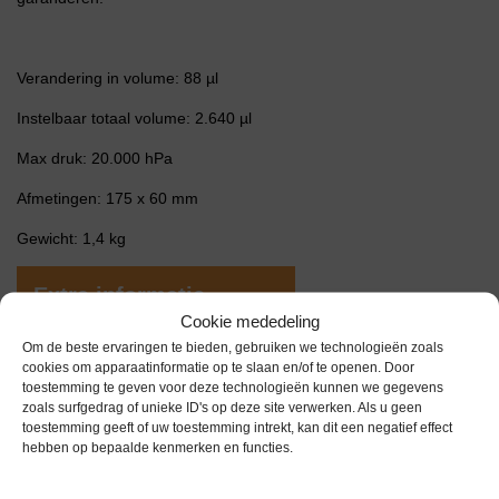
Verandering in volume: 88 µl
Instelbaar totaal volume: 2.640 µl
Max druk: 20.000 hPa
Afmetingen: 175 x 60 mm
Gewicht: 1,4 kg
Extra informatie
Cookie mededeling
Om de beste ervaringen te bieden, gebruiken we technologieën zoals
Gewicht
1,4 kg
cookies om apparaatinformatie op te slaan en/of te openen. Door
toestemming te geven voor deze technologieën kunnen we gegevens
zoals surfgedrag of unieke ID's op deze site verwerken. Als u geen
Garantie
6 maanden
toestemming geeft of uw toestemming intrekt, kan dit een negatief effect
hebben op bepaalde kenmerken en functies.
Conditie
Gebruikt in goede conditie
Merk
Eppendorf