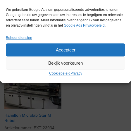
Merk
Eppendorf
We gebruiken Google Ads om gepersonaliseerde advertenties te tonen.
Google gebruikt uw gegevens om uw interesses te begrijpen en relevante
advertenties te tonen. Meer informatie over het gebruik van uw gegevens
en privacy-instellingen vindt u in het
Google Ads Privacybeleid
.
Beheer diensten
Gerelateerde producten
Accepteer
Bekijk voorkeuren
Via bemiddeling
Cookiebeleid
Privacy
Hamilton Microlab Star M
Robot
Artikelnummer:
EXT 23934