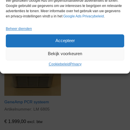
We gebruiken Google Ads om gepersonaliseerde advertenties te tonen.
Google gebruikt uw gegevens om uw interesses te begrijpen en relevante
advertenties te tonen. Meer informatie over het gebruik van uw gegevens
Voorraad
en privacy-instellingen vindt u in het
Google Ads Privacybeleid
.
Beheer diensten
Accepteer
Bekijk voorkeuren
Cookiebeleid
Privacy
GeneAmp PCR systeem
Artikelnummer:
LM 6805
€
1.999,00
excl. btw