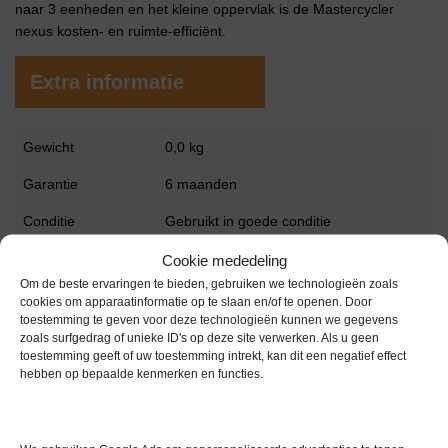
naar 3 eenheden en het kleine oppervlak is de Mastercycler
nexus kosten- en ruimte-efficiënt.
Extra informatie
Gewicht
0,0 kg
Garantie
6 maanden
Conditie
Gebruikt in goede conditie
Merk
Eppendorf
Cookie mededeling
Om de beste ervaringen te bieden, gebruiken we technologieën zoals
cookies om apparaatinformatie op te slaan en/of te openen. Door
toestemming te geven voor deze technologieën kunnen we gegevens
zoals surfgedrag of unieke ID's op deze site verwerken. Als u geen
toestemming geeft of uw toestemming intrekt, kan dit een negatief effect
hebben op bepaalde kenmerken en functies.
Gerelateerde producten