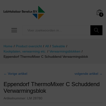
0
Zoeken
Home
/
Product overzicht
/
All
/
Saleable
/
Kookplaten, verwarming etc.
/
Verwarmingsblokken
/
Eppendorf ThermoMixer C Schuddend Verwarmingsblok
← Vorige artikel
volgende artikel →
Eppendorf ThermoMixer C Schuddend
Verwarmingsblok
Artikelnummer:
LM 28780