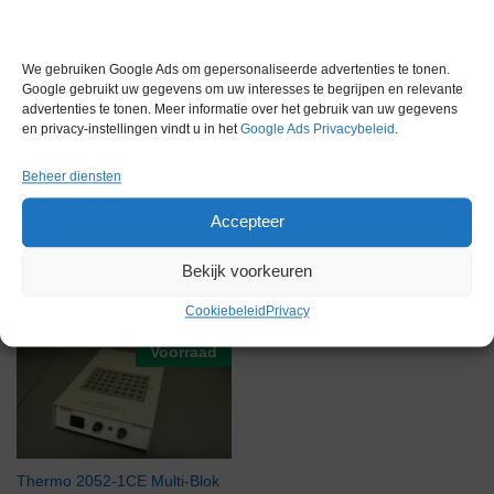
Merk
Eppendorf
Conditie
Gebruikt in goede conditie
We gebruiken Google Ads om gepersonaliseerde advertenties te tonen.
Garantie
6 maanden
Google gebruikt uw gegevens om uw interesses te begrijpen en relevante
advertenties te tonen. Meer informatie over het gebruik van uw gegevens
en privacy-instellingen vindt u in het
Google Ads Privacybeleid
.
Beheer diensten
Accepteer
Gerelateerde producten
Bekijk voorkeuren
Cookiebeleid
Privacy
Voorraad
Thermo 2052-1CE Multi-Blok