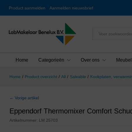
Product aanmelden
Aanmelden nieuwsbrief
Alles
Home
Categorieën
Over ons
Meubel
Home
/
Product overzicht
/
All
/
Saleable
/
Kookplaten, verwarmin
← Vorige artikel
Eppendorf Thermomixer Comfort Schu
Artikelnummer:
LM 25703