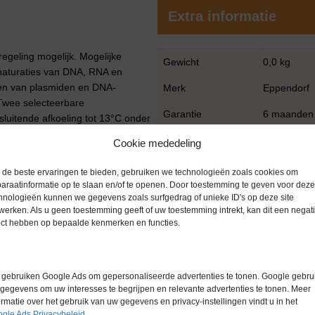
Extra informatie
egeling mogelijk. Mogelijke
Gewicht
0,0 kg
enaturaties van DNA, RNA en
eren van plasmiden en DNA-
Merk
Eppendorf
 Twee selecteerbare
Garantie
6 maanden
luitende afkoeling tot 13°C onder
thermoblok en weergave van
Conditie
Gebruikt in
Cookie mededeling
de beste ervaringen te bieden, gebruiken we technologieën zoals cookies om
een brede temperatuurregeling
araatinformatie op te slaan en/of te openen. Door toestemming te geven voor deze
ie
hnologieën kunnen we gegevens zoals surfgedrag of unieke ID's op deze site
werken. Als u geen toestemming geeft of uw toestemming intrekt, kan dit een negati
ect hebben op bepaalde kenmerken en functies.
nder 20°C en boven 45°C)
 99°C
gebruiken Google Ads om gepersonaliseerde advertenties te tonen. Google gebrui
gegevens om uw interesses te begrijpen en relevante advertenties te tonen. Meer
ormatie over het gebruik van uw gegevens en privacy-instellingen vindt u in het
gle Ads Privacybeleid
.