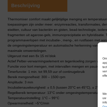
Beschrijving
Thermomixer comfort maakt gelijktijdige menging en temperatuurr
toepassingen zijn onder meer: enzymreacties, transformaties, d
eiwitten, cultuur van bacteriën en gisten, bead-technologie, isol
fragmenten uit agarose-gels, immunoprecipitatie en hybridisatie.
programmaverlopen met incubatie-, meng-, en rustfasen met aans
de omgevingstemperatuur en automatische herkenning van het 
maximale omwentelingen.
Uitgerust met een 8x 15 ml blok
Om 
Actief Peltier-verwarmingselement en tegenkoeling zorgen voor 
app
Functie voor kort mengen, met intervallen mengen en pauzefunct
tec
ver
Timerfunctie: 1 min. tot 99,59 uur of continugebruik
eff
Bereik mengsnelheid: 300 – 1500 rpm
Amplitude: 3 mm
Incubatienauwkeurigheid: ± 0,5 (tussen 20°C en 45°C), ± 2°C (o
Regelbereik temperatuur: 13°C onder omgevingstemperatuur tot
We 
Temperatuurinstelling: 1°C – 99°C
uw 
inf
Opwarmsnelheid: ~5°C/min
Goo