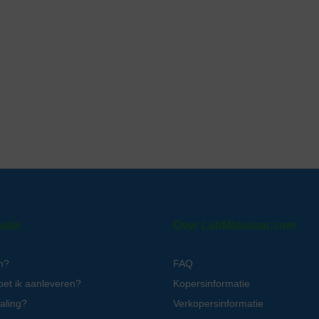
atie
Over LabMakelaar.com
n?
FAQ
oet ik aanleveren?
Kopersinformatie
aling?
Verkopersinformatie