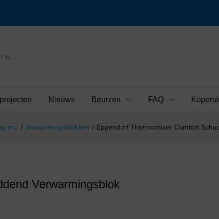
projecten
Nieuws
Beurzen
FAQ
Kopersi
g etc.
/
Verwarmingsblokken
/
Eppendorf Thermomixer Comfort Schu
ddend Verwarmingsblok