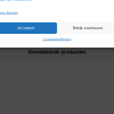
uur), 0,5 – 1°C/min (tussen
eer diensten
Accepteer
Bekijk voorkeuren
Cookiebeleid
Privacy
Gerelateerde producten