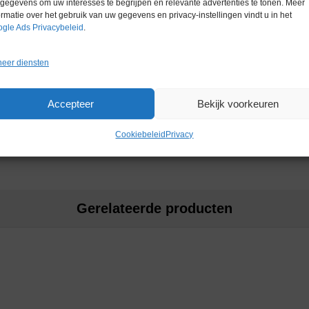
Merk
Eppendorf
gegevens om uw interesses te begrijpen en relevante advertenties te tonen. Meer
ormatie over het gebruik van uw gegevens en privacy-instellingen vindt u in het
gle Ads Privacybeleid
.
eer diensten
Accepteer
Bekijk voorkeuren
Cookiebeleid
Privacy
Gerelateerde producten