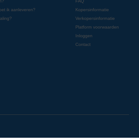
n?
FAQ
oet ik aanleveren?
Kopersinformatie
aling?
Verkopersinformatie
Platform voorwaarden
Inloggen
Contact