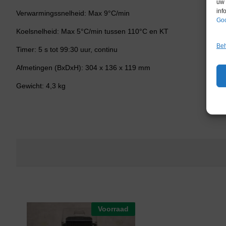
uw 
inf
Verwarmingssnelheid: Max 9°C/min
Goo
Koelsnelheid: Max 5°C/min tussen 110°C en KT
Beh
Timer: 5 s tot 99:30 uur, continu
Afmetingen (BxDxH): 304 x 136 x 119 mm
Gewicht: 4,3 kg
Voorraad