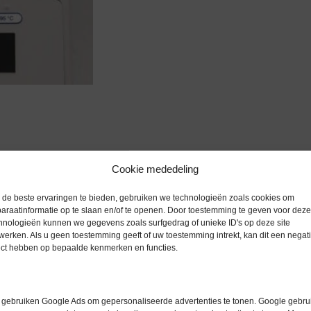
Cookie mededeling
Extra informatie
de beste ervaringen te bieden, gebruiken we technologieën zoals cookies om
araatinformatie op te slaan en/of te openen. Door toestemming te geven voor deze
hnologieën kunnen we gegevens zoals surfgedrag of unieke ID's op deze site
Gewicht
0,0 kg
werken. Als u geen toestemming geeft of uw toestemming intrekt, kan dit een negati
ect hebben op bepaalde kenmerken en functies.
 thermoblok 100°C)
Garantie
0 maanden
Conditie
Nieuw in d
gebruiken Google Ads om gepersonaliseerde advertenties te tonen. Google gebrui