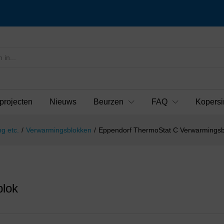
projecten
Nieuws
Beurzen
FAQ
Kopersi
g etc.
/
Verwarmingsblokken
/
Eppendorf ThermoStat C Verwarmingsb
blok