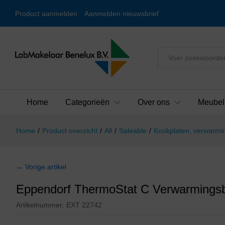
Product aanmelden
Aanmelden nieuwsbrief
Alles
Home
Categorieën
Over ons
Meubel
Home
/
Product overzicht
/
All
/
Saleable
/
Kookplaten, verwarmin
← Vorige artikel
Eppendorf ThermoStat C Verwarmings
Artikelnummer:
EXT 22742