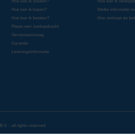
Hoe kan ik zoeken?
Hoe kan ik verkope
Hoe kan ik kopen?
Welke informatie m
Hoe kan ik betalen?
Hoe verloopt de bet
Plaats een zoekopdracht
Serviceaanvraag
Garantie
Leveringsinformatie
. - all rights reserved