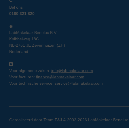
Bel ons
0180 321 820
LabMakelaar Benelux B.V.
Knibbelweg 18C
NL-2761 JE Zevenhuizen (ZH)
Nederland
Voor algemene zaken:
info@labmakelaar.com
Voor facturen:
finance@labmakelaar.com
Voor technische service:
service@labmakelaar.com
Gerealiseerd door
Team F&J
© 2002-2026 LabMakelaar Benelux B.V