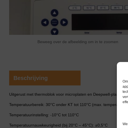
Beweeg over de afbeelding om in te zoomen
Beschrijving
Om 
app
tec
Uitgerust met thermoblok voor microplaten en Deepwell-platen.
ver
eff
Temperatuurbereik: 30°C onder KT tot 110°C (max. temperatuur
Temperatuurinstelling: -10°C tot 110°C
We 
Temperatuurnauwkeurigheid (bij 20°C – 45°C): ±0,5°C