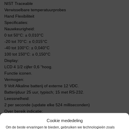
NIST Traceable
Verwisselbare temperatuurprobes
Hand Flexibiliteit
Specificaties:
Nauwkeurigheid:
0 tot 50°C: ± 0,010°C
-20 tot 70°C: ± 0,015°C
-40 tot 100°C: ± 0,040°C
100 tot 150°C: ± 0,150°C
Display:
LCD 4 1/2 cijfer 0,6 “hoog.
Functie iconen.
Vermogen:
9 Volt Alkaline batterij of externe 12 VDC.
Batterijduur 25 uur, typisch; 15 met RS-232.
Leessnelheid:
2 per seconde (update elke 524 milliseconden)
Over bereik indicatie:
LCD toont LO of HI
Cookie mededeling
Maximale meterbereik:
Om de beste ervaringen te bieden, gebruiken we technologieën zoals