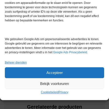
-40°C tot 150°C en -40°F tot 299°F
cookies om apparaatinformatie op te slaan en/of te openen. Door
Resolutie:
toestemming te geven voor deze technologieën kunnen we gegevens
0,001°C. Stapverandering.
zoals surfgedrag of unieke ID's op deze site verwerken. Als u geen
toestemming geeft of uw toestemming intrekt, kan dit een negatief effect
Bedrijfsvoorwaarden:
hebben op bepaalde kenmerken en functies.
Temperatuur 0°C tot 45°C
Luchtvochtigheid 0 tot 85%
Extra informatie
We gebruiken Google Ads om gepersonaliseerde advertenties te tonen.
Google gebruikt uw gegevens om uw interesses te begrijpen en relevante
advertenties te tonen. Meer informatie over het gebruik van uw gegevens
en privacy-instellingen vindt u in het
Google Ads Privacybeleid
.
Gewicht
0,0 kg
Garantie
1 maand
Beheer diensten
Conditie
Gebruikt in goede conditie
Accepteer
Bekijk voorkeuren
Cookiebeleid
Privacy
Gerelateerde producten