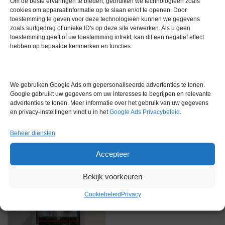
Om de beste ervaringen te bieden, gebruiken we technologieën zoals
cookies om apparaatinformatie op te slaan en/of te openen. Door
toestemming te geven voor deze technologieën kunnen we gegevens
Gewicht
0,0 kg
zoals surfgedrag of unieke ID's op deze site verwerken. Als u geen
toestemming geeft of uw toestemming intrekt, kan dit een negatief effect
Garantie
1 maand
hebben op bepaalde kenmerken en functies.
Conditie
Gebruikt in goede conditie
We gebruiken Google Ads om gepersonaliseerde advertenties te tonen.
Google gebruikt uw gegevens om uw interesses te begrijpen en relevante
advertenties te tonen. Meer informatie over het gebruik van uw gegevens
en privacy-instellingen vindt u in het
Google Ads Privacybeleid
.
Beheer diensten
Gerelateerde producten
Accepteer
Bekijk voorkeuren
Voorraad
Cookiebeleid
Privacy