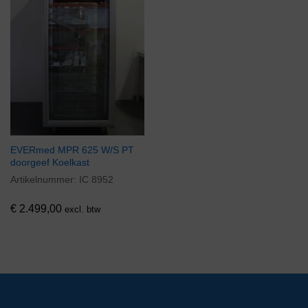
EVERmed MPR 625 W/S PT
doorgeef Koelkast
Artikelnummer:
IC 8952
€
2.499,00
excl. btw