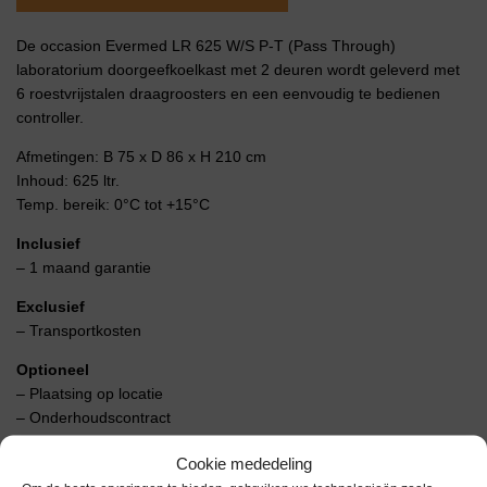
De occasion Evermed LR 625 W/S P-T (Pass Through)
laboratorium doorgeefkoelkast met 2 deuren wordt geleverd met
6 roestvrijstalen draagroosters en een eenvoudig te bedienen
controller.
Afmetingen: B 75 x D 86 x H 210 cm
Inhoud: 625 ltr.
Temp. bereik: 0°C tot +15°C
Inclusief
– 1 maand garantie
Exclusief
– Transportkosten
Optioneel
– Plaatsing op locatie
– Onderhoudscontract
Cookie mededeling
Extra informatie