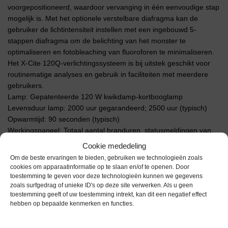
voorgepositioneerd, waardoor vervanging in één eenvoudige stap
mogelijk is. Met het optionele verstelbare diafragma kan de
gebruiker de lichtintensiteit instellen met een ingebouwd 5-
stappen diafragma om de belichting van het monster te
optimaliseren en fotobleaching van fluoroforen te minimaliseren.
Het X-Cite 120Q-verlichtingssysteem is bij uitstek geschikt voor
routinematige analyses en gebruik in faciliteiten met meerdere
gebruikers.
Lamp: Gepatenteerde 120 W kwikdamp-kortbooglamp
Levensduur lamp: 2000 uur gegarandeerd; 2500 uur (typisch)
Opwarmtijd: 90 seconden (typisch)
Werkingspaneel: Totaal aantal branduren, statusmeldingen van
de lamp
Cookie mededeling
Afmetingen (LxBxH): 345 x 140 x 165 mm
Om de beste ervaringen te bieden, gebruiken we technologieën zoals
Gewicht: 3,04 kg
cookies om apparaatinformatie op te slaan en/of te openen. Door
toestemming te geven voor deze technologieën kunnen we gegevens
zoals surfgedrag of unieke ID's op deze site verwerken. Als u geen
Extra informatie
toestemming geeft of uw toestemming intrekt, kan dit een negatief effect
hebben op bepaalde kenmerken en functies.
Gewicht
0,0 kg