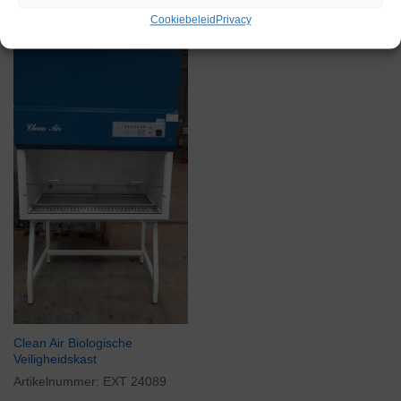
Cookiebeleid
Privacy
Gereserveerd
Clean Air Biologische
Veiligheidskast
Artikelnummer:
EXT 24089